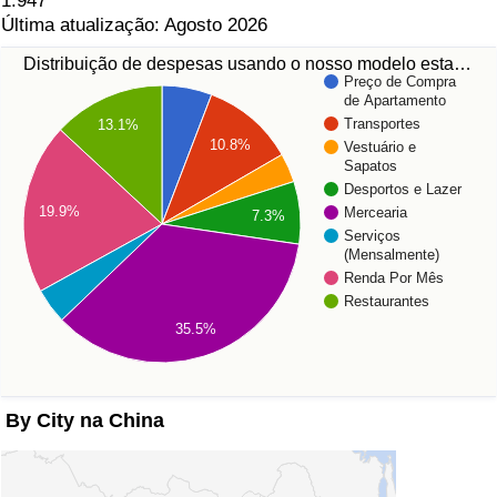
1.947
Última atualização: Agosto 2026
Distribuição de despesas usando o nosso modelo esta…
Preço de Compra
de Apartamento
Transportes
13.1%
10.8%
Vestuário e
Sapatos
Desportos e Lazer
19.9%
Mercearia
7.3%
Serviços
(Mensalmente)
Renda Por Mês
Restaurantes
35.5%
By City na China