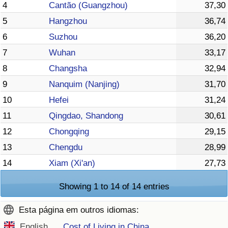
4
Cantão (Guangzhou)
37,30
5
Hangzhou
36,74
6
Suzhou
36,20
7
Wuhan
33,17
8
Changsha
32,94
9
Nanquim (Nanjing)
31,70
10
Hefei
31,24
11
Qingdao, Shandong
30,61
12
Chongqing
29,15
13
Chengdu
28,99
14
Xiam (Xi'an)
27,73
Showing 1 to 14 of 14 entries
Esta página em outros idiomas:
English
Cost of Living in China