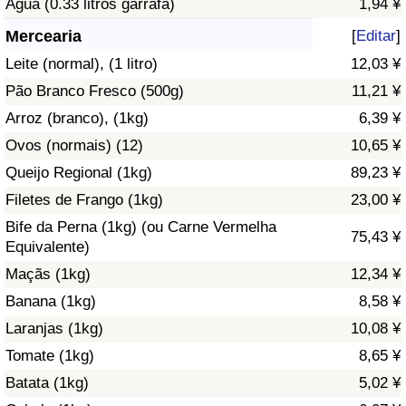
Água (0.33 litros garrafa)
1,94 ¥
Saúde
Mercearia
[
Editar
]
Leite (normal), (1 litro)
12,03 ¥
Indicador de Saúde (Atual)
Pão Branco Fresco (500g)
11,21 ¥
Arroz (branco), (1kg)
6,39 ¥
Indicador de Saúde
Ovos (normais) (12)
10,65 ¥
Indicador de Saúde por País
Queijo Regional (1kg)
89,23 ¥
Filetes de Frango (1kg)
23,00 ¥
Poluição
Bife da Perna (1kg) (ou Carne Vermelha
75,43 ¥
Equivalente)
Indicador de Poluição (Atual)
Maçãs (1kg)
12,34 ¥
Banana (1kg)
8,58 ¥
Índice de poluição
Laranjas (1kg)
10,08 ¥
Indicador de Poluição por País
Tomate (1kg)
8,65 ¥
Batata (1kg)
5,02 ¥
Trânsito