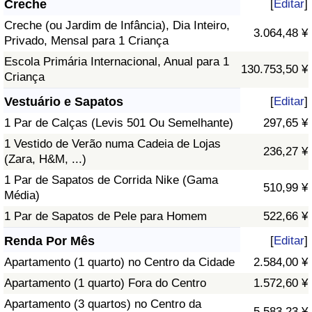
Creche
[
Editar
]
Creche (ou Jardim de Infância), Dia Inteiro,
3.064,48 ¥
Privado, Mensal para 1 Criança
Escola Primária Internacional, Anual para 1
130.753,50 ¥
Criança
Vestuário e Sapatos
[
Editar
]
1 Par de Calças (Levis 501 Ou Semelhante)
297,65 ¥
1 Vestido de Verão numa Cadeia de Lojas
236,27 ¥
(Zara, H&M, ...)
1 Par de Sapatos de Corrida Nike (Gama
510,99 ¥
Média)
1 Par de Sapatos de Pele para Homem
522,66 ¥
Renda Por Mês
[
Editar
]
Apartamento (1 quarto) no Centro da Cidade
2.584,00 ¥
Apartamento (1 quarto) Fora do Centro
1.572,60 ¥
Apartamento (3 quartos) no Centro da
5.583,23 ¥