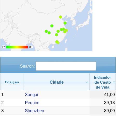
17
17
80
80
Search:
Indicador
Cidade
de Custo
Posição
de Vida
1
Xangai
41,00
2
Pequim
39,13
3
Shenzhen
39,00