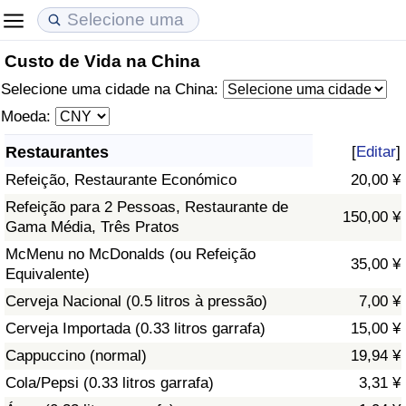
Custo de Vida na China
Custo de Vida
Preços de Imóveis
Qualidade de Vida
Selecione uma cidade na China:
Indicador de Custo de Vida (Atual)
Indicador de Preços de Imóveis (Atual)
Indicador de Qualidade de Vida
Moeda:
Restaurantes
[
Editar
]
Indicador de Custo de Vida
Indicador de Preços de Imóveis
Indicador de Qualidade de Vida (Atual)
Refeição, Restaurante Económico
20,00 ¥
Indicador de Custo de Vida Por País
Indicador de Preços de Imóveis por País
Índice de qualidade de vida por país
Refeição para 2 Pessoas, Restaurante de
150,00 ¥
Gama Média, Três Pratos
em Aqaba
Crime
McMenu no McDonalds (ou Refeição
35,00 ¥
Equivalente)
Taxa do Indicador de Crime (Atual)
Cerveja Nacional (0.5 litros à pressão)
7,00 ¥
Cerveja Importada (0.33 litros garrafa)
15,00 ¥
Indicador de Crime
Cappuccino (normal)
19,94 ¥
Cola/Pepsi (0.33 litros garrafa)
3,31 ¥
Índice de criminalidade por país