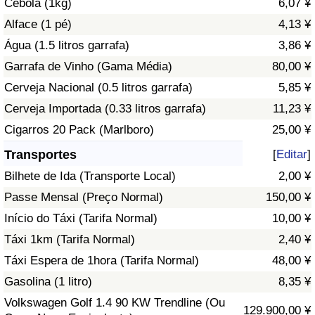
Cebola (1kg)
6,07 ¥
Alface (1 pé)
4,13 ¥
Indicador de Trânsito
Água (1.5 litros garrafa)
3,86 ¥
Garrafa de Vinho (Gama Média)
80,00 ¥
Indicador de Trânsito (Atual)
Cerveja Nacional (0.5 litros garrafa)
5,85 ¥
Indicador de Trânsito por País
Cerveja Importada (0.33 litros garrafa)
11,23 ¥
Cigarros 20 Pack (Marlboro)
25,00 ¥
Transportes
[
Editar
]
Bilhete de Ida (Transporte Local)
2,00 ¥
Passe Mensal (Preço Normal)
150,00 ¥
Início do Táxi (Tarifa Normal)
10,00 ¥
Táxi 1km (Tarifa Normal)
2,40 ¥
Táxi Espera de 1hora (Tarifa Normal)
48,00 ¥
Gasolina (1 litro)
8,35 ¥
Volkswagen Golf 1.4 90 KW Trendline (Ou
129.900,00 ¥