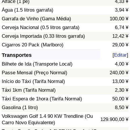
Alface (1 pé)
4,33 ¥
Água (1.5 litros garrafa)
3,94 ¥
Indicador de Trânsito
Garrafa de Vinho (Gama Média)
100,00 ¥
Cerveja Nacional (0.5 litros garrafa)
6,74 ¥
Indicador de Trânsito (Atual)
Cerveja Importada (0.33 litros garrafa)
12,42 ¥
Indicador de Trânsito por País
Cigarros 20 Pack (Marlboro)
29,00 ¥
Transportes
[
Editar
]
Bilhete de Ida (Transporte Local)
4,00 ¥
Passe Mensal (Preço Normal)
240,00 ¥
Início do Táxi (Tarifa Normal)
13,00 ¥
Táxi 1km (Tarifa Normal)
2,30 ¥
Táxi Espera de 1hora (Tarifa Normal)
50,00 ¥
Gasolina (1 litro)
8,50 ¥
Volkswagen Golf 1.4 90 KW Trendline (Ou
129.900,00 ¥
Carro Novo Equivalente)