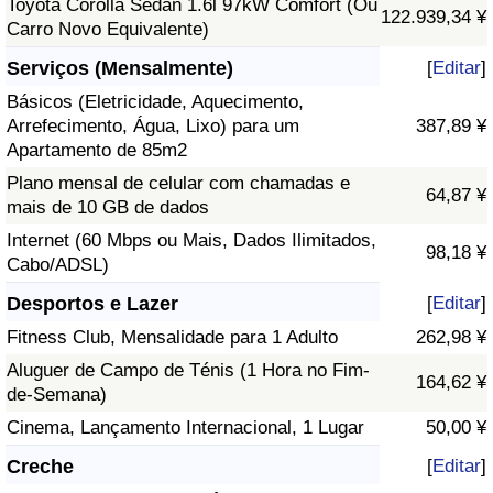
Toyota Corolla Sedan 1.6l 97kW Comfort (Ou
122.939,34 ¥
Carro Novo Equivalente)
Serviços (Mensalmente)
[
Editar
]
Básicos (Eletricidade, Aquecimento,
Arrefecimento, Água, Lixo) para um
387,89 ¥
Apartamento de 85m2
Plano mensal de celular com chamadas e
64,87 ¥
mais de 10 GB de dados
Internet (60 Mbps ou Mais, Dados Ilimitados,
98,18 ¥
Cabo/ADSL)
Desportos e Lazer
[
Editar
]
Fitness Club, Mensalidade para 1 Adulto
262,98 ¥
Aluguer de Campo de Ténis (1 Hora no Fim-
164,62 ¥
de-Semana)
Cinema, Lançamento Internacional, 1 Lugar
50,00 ¥
Creche
[
Editar
]