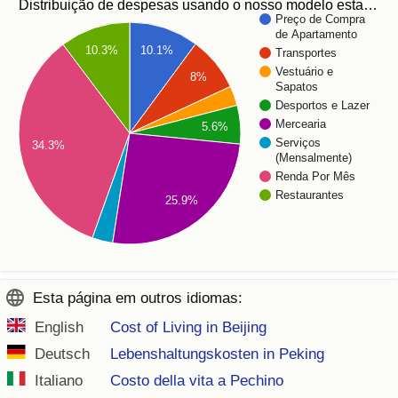
Distribuição de despesas usando o nosso modelo esta…
Preço de Compra
de Apartamento
10.1%
10.3%
Transportes
Vestuário e
8%
Sapatos
Desportos e Lazer
Mercearia
5.6%
Serviços
34.3%
(Mensalmente)
Renda Por Mês
Restaurantes
25.9%
Esta página em outros idiomas:
English
Cost of Living in Beijing
Deutsch
Lebenshaltungskosten in Peking
Italiano
Costo della vita a Pechino