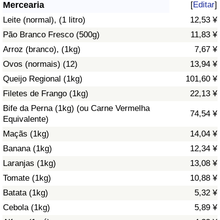
Mercearia
[
Editar
]
Saúde
Leite (normal), (1 litro)
12,53 ¥
Pão Branco Fresco (500g)
11,83 ¥
Indicador de Saúde (Atual)
Arroz (branco), (1kg)
7,67 ¥
Ovos (normais) (12)
13,94 ¥
Indicador de Saúde
Queijo Regional (1kg)
101,60 ¥
Indicador de Saúde por País
Filetes de Frango (1kg)
22,13 ¥
Bife da Perna (1kg) (ou Carne Vermelha
74,54 ¥
Poluição
Equivalente)
Maçãs (1kg)
14,04 ¥
Indicador de Poluição (Atual)
Banana (1kg)
12,34 ¥
Laranjas (1kg)
13,08 ¥
Índice de poluição
Tomate (1kg)
10,88 ¥
Indicador de Poluição por País
Batata (1kg)
5,32 ¥
Cebola (1kg)
5,89 ¥
Trânsito