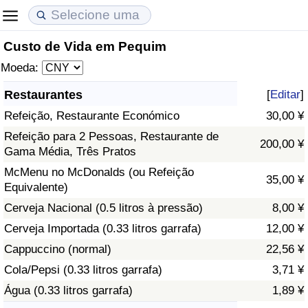
Custo de Vida em Pequim
Custo de Vida
Preços de Imóveis
Qualidade de Vida
Moeda:
Indicador de Custo de Vida (Atual)
Indicador de Preços de Imóveis (Atual)
Indicador de Qualidade de Vida
Restaurantes
[
Editar
]
Refeição, Restaurante Económico
30,00 ¥
Indicador de Custo de Vida
Indicador de Preços de Imóveis
Indicador de Qualidade de Vida (Atual)
Refeição para 2 Pessoas, Restaurante de
200,00 ¥
Gama Média, Três Pratos
Indicador de Custo de Vida Por País
Indicador de Preços de Imóveis por País
Índice de qualidade de vida por país
McMenu no McDonalds (ou Refeição
35,00 ¥
Equivalente)
em Aqaba
Crime
Cerveja Nacional (0.5 litros à pressão)
8,00 ¥
Taxa do Indicador de Crime (Atual)
Cerveja Importada (0.33 litros garrafa)
12,00 ¥
Cappuccino (normal)
22,56 ¥
Indicador de Crime
Cola/Pepsi (0.33 litros garrafa)
3,71 ¥
Água (0.33 litros garrafa)
1,89 ¥
Índice de criminalidade por país