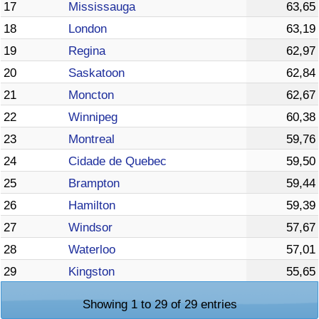
17
Mississauga
63,65
18
London
63,19
19
Regina
62,97
20
Saskatoon
62,84
21
Moncton
62,67
22
Winnipeg
60,38
23
Montreal
59,76
24
Cidade de Quebec
59,50
25
Brampton
59,44
26
Hamilton
59,39
27
Windsor
57,67
28
Waterloo
57,01
29
Kingston
55,65
Showing 1 to 29 of 29 entries