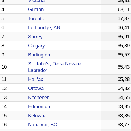
3
Victoria
69,31
4
Guelph
68,11
5
Toronto
67,37
6
Lethbridge, AB
66,41
7
Surrey
65,91
8
Calgary
65,89
9
Burlington
65,57
St. John's, Terra Nova e
10
65,43
Labrador
11
Halifax
65,28
12
Ottawa
64,82
13
Kitchener
64,55
14
Edmonton
63,95
15
Kelowna
63,85
16
Nanaimo, BC
63,77