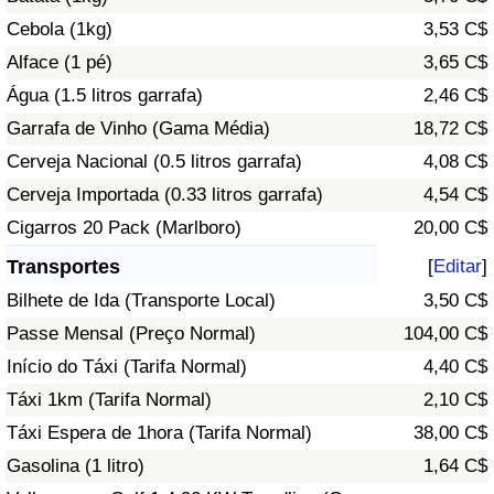
Cebola (1kg)
3,53 C$
Indicador de Trânsito
Alface (1 pé)
3,65 C$
Água (1.5 litros garrafa)
2,46 C$
Indicador de Trânsito (Atual)
Garrafa de Vinho (Gama Média)
18,72 C$
Cerveja Nacional (0.5 litros garrafa)
4,08 C$
Indicador de Trânsito por País
Cerveja Importada (0.33 litros garrafa)
4,54 C$
Cigarros 20 Pack (Marlboro)
20,00 C$
Transportes
[
Editar
]
Bilhete de Ida (Transporte Local)
3,50 C$
Passe Mensal (Preço Normal)
104,00 C$
Início do Táxi (Tarifa Normal)
4,40 C$
Táxi 1km (Tarifa Normal)
2,10 C$
Táxi Espera de 1hora (Tarifa Normal)
38,00 C$
Gasolina (1 litro)
1,64 C$