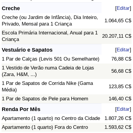
Creche
[
Editar
]
Creche (ou Jardim de Infância), Dia Inteiro,
1.064,65 C$
Privado, Mensal para 1 Criança
Escola Primária Internacional, Anual para 1
20.207,11 C$
Criança
Vestuário e Sapatos
[
Editar
]
1 Par de Calças (Levis 501 Ou Semelhante)
76,88 C$
1 Vestido de Verão numa Cadeia de Lojas
56,68 C$
(Zara, H&M, ...)
1 Par de Sapatos de Corrida Nike (Gama
123,85 C$
Média)
1 Par de Sapatos de Pele para Homem
146,40 C$
Renda Por Mês
[
Editar
]
Apartamento (1 quarto) no Centro da Cidade
1.807,26 C$
Apartamento (1 quarto) Fora do Centro
1.593,62 C$