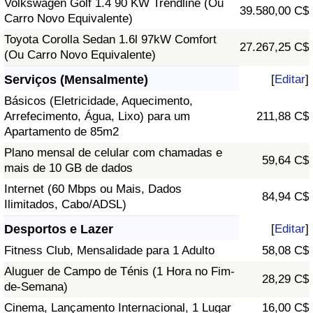
Volkswagen Golf 1.4 90 KW Trendline (Ou
39.580,00 C$
Carro Novo Equivalente)
Toyota Corolla Sedan 1.6l 97kW Comfort
27.267,25 C$
(Ou Carro Novo Equivalente)
Serviços (Mensalmente)
[
Editar
]
Básicos (Eletricidade, Aquecimento,
Arrefecimento, Água, Lixo) para um
211,88 C$
Apartamento de 85m2
Plano mensal de celular com chamadas e
59,64 C$
mais de 10 GB de dados
Internet (60 Mbps ou Mais, Dados
84,94 C$
Ilimitados, Cabo/ADSL)
Desportos e Lazer
[
Editar
]
Fitness Club, Mensalidade para 1 Adulto
58,08 C$
Aluguer de Campo de Ténis (1 Hora no Fim-
28,29 C$
de-Semana)
Cinema, Lançamento Internacional, 1 Lugar
16,00 C$