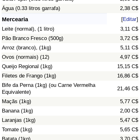
Água (0.33 litros garrafa)
2,38 C$
Saúde
Mercearia
[
Editar
]
Indicador de Saúde (Atual)
Leite (normal), (1 litro)
3,11 C$
Pão Branco Fresco (500g)
3,72 C$
Indicador de Saúde
Arroz (branco), (1kg)
5,11 C$
Ovos (normais) (12)
4,97 C$
Indicador de Saúde por País
Queijo Regional (1kg)
15,15 C$
Poluição
Filetes de Frango (1kg)
16,86 C$
Bife da Perna (1kg) (ou Carne Vermelha
21,46 C$
Indicador de Poluição (Atual)
Equivalente)
Maçãs (1kg)
5,77 C$
Índice de poluição
Banana (1kg)
2,00 C$
Laranjas (1kg)
5,47 C$
Indicador de Poluição por País
Tomate (1kg)
5,65 C$
Trânsito
Batata (1kg)
3,70 C$