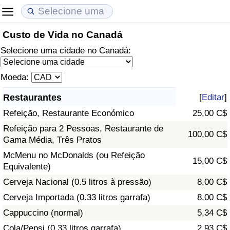
Custo de Vida no Canadá
Custo de Vida
Preços de Imóveis
Qualidade de Vida
Selecione uma cidade no Canadá:
Indicador de Custo de Vida (Atual)
Indicador de Preços de Imóveis (Atual)
Indicador de Qualidade de Vida
Moeda:
Indicador de Custo de Vida
Indicador de Preços de Imóveis
Indicador de Qualidade de Vida (Atual)
Restaurantes
[
Editar
]
Refeição, Restaurante Económico
25,00 C$
Indicador de Custo de Vida Por País
Indicador de Preços de Imóveis por País
Índice de qualidade de vida por país
Refeição para 2 Pessoas, Restaurante de
100,00 C$
Gama Média, Três Pratos
em Aqaba
Crime
McMenu no McDonalds (ou Refeição
15,00 C$
Equivalente)
Taxa do Indicador de Crime (Atual)
Cerveja Nacional (0.5 litros à pressão)
8,00 C$
Indicador de Crime
Cerveja Importada (0.33 litros garrafa)
8,00 C$
Cappuccino (normal)
5,34 C$
Índice de criminalidade por país
Cola/Pepsi (0.33 litros garrafa)
2,93 C$