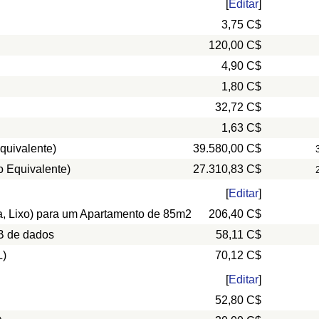
[
Editar
]
3,75 C$
120,00 C$
4,90 C$
1,80 C$
32,72 C$
1,63 C$
quivalente)
39.580,00 C$
o Equivalente)
27.310,83 C$
[
Editar
]
ua, Lixo) para um Apartamento de 85m2
206,40 C$
B de dados
58,11 C$
L)
70,12 C$
[
Editar
]
52,80 C$