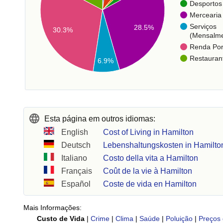
Desportos
Mercearia
Serviços
28.5%
30.3%
(Mensalme
Renda Po
Restauran
6.9%
Esta página em outros idiomas:
English
Cost of Living in Hamilton
Deutsch
Lebenshaltungskosten in Hamilto
Italiano
Costo della vita a Hamilton
Français
Coût de la vie à Hamilton
Español
Coste de vida en Hamilton
Mais Informações:
Custo de Vida
|
Crime
|
Clima
|
Saúde
|
Poluição
|
Preços 