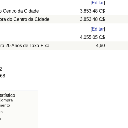
[
Editar
]
o Centro da Cidade
3.853,48 C$
ora do Centro da Cidade
3.853,48 C$
[
Editar
]
4.055,05 C$
ara 20 Anos de Taxa-Fixa
4,60
2
 68
atístico
 Compra
mento
es
e