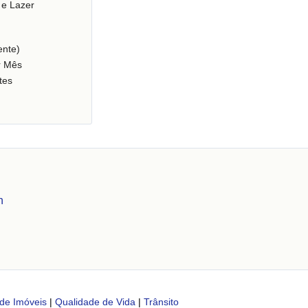
 e Lazer
nte)
r Mês
tes
n
de Imóveis
|
Qualidade de Vida
|
Trânsito