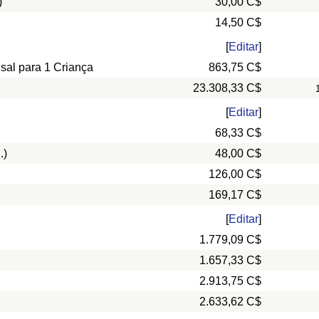
)
30,00 C$
14,50 C$
[
Editar
]
nsal para 1 Criança
863,75 C$
23.308,33 C$
[
Editar
]
68,33 C$
.)
48,00 C$
126,00 C$
169,17 C$
[
Editar
]
1.779,09 C$
1.657,33 C$
2.913,75 C$
2.633,62 C$