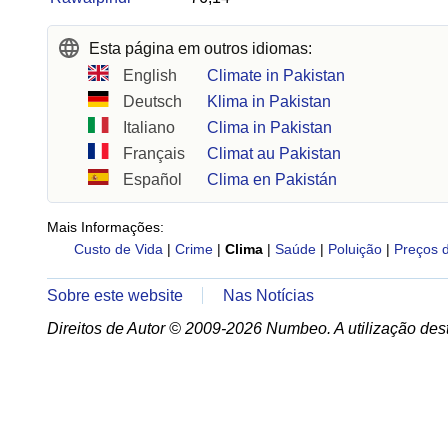
Esta página em outros idiomas:
English
Climate in Pakistan
Deutsch
Klima in Pakistan
Italiano
Clima in Pakistan
Français
Climat au Pakistan
Español
Clima en Pakistán
Mais Informações:
Custo de Vida
|
Crime
|
Clima
|
Saúde
|
Poluição
|
Preços 
Sobre este website
Nas Notícias
Direitos de Autor © 2009-2026 Numbeo. A utilização dest