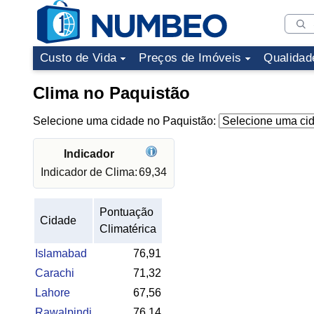
Custo de Vida
Preços de Imóveis
Qualidad
Clima no Paquistão
Selecione uma cidade no Paquistão:
Indicador
Indicador de Clima:
69,34
Pontuação
Cidade
Climatérica
Islamabad
76,91
Carachi
71,32
Lahore
67,56
Rawalpindi
76,14