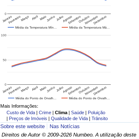
0
Janeiro
Fevereiro
Março
Abril
Maio
Junho
Julho
Agosto
Setembro
Outubro
Novembro
Dezembro
Média da Temperatura Mín…
Média da Temperatura Má…
100
50
0
Janeiro
Fevereiro
Março
Abril
Maio
Junho
Julho
Agosto
Setembro
Outubro
Novembro
Dezembro
Média do Ponto de Orvalh…
Média do Ponto de Orvalh…
Mais Informações:
Custo de Vida
|
Crime
|
Clima
|
Saúde
|
Poluição
|
Preços de Imóveis
|
Qualidade de Vida
|
Trânsito
Sobre este website
Nas Notícias
Direitos de Autor © 2009-2026 Numbeo. A utilização deste