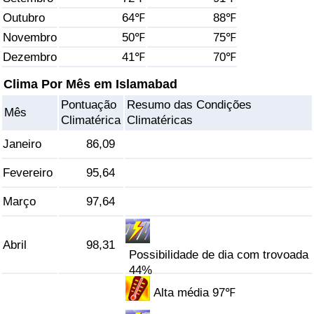
Outubro
64℉
88℉
Saúde
Novembro
50℉
75℉
Dezembro
41℉
70℉
Indicador de Saúde (Atual)
Clima Por Mês em Islamabad
Indicador de Saúde
Pontuação
Resumo das Condições
Mês
Climatérica
Climatéricas
Indicador de Saúde por País
Janeiro
86,09
Poluição
Fevereiro
95,64
Março
97,64
Indicador de Poluição (Atual)
Índice de poluição
Abril
98,31
Possibilidade de dia com trovoada
44%
Indicador de Poluição por País
Alta média 97℉
Trânsito