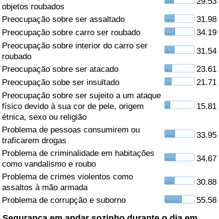
29.53
objetos roubados
Saúde
Preocupação sobre ser assaltado
31.98
Preocupação sobre carro ser roubado
34.19
Indicador de Saúde (Atual)
Preocupação sobre interior do carro ser
31.54
roubado
Indicador de Saúde
Preocupação sobre ser atacado
23.61
Preocupação sobe ser insultado
21.71
Indicador de Saúde por País
Preocupação sobre ser sujeito a um ataque
físico devido à sua cor de pele, origem
15.81
étnica, sexo ou religião
Poluição
Problema de pessoas consumirem ou
33.95
traficarem drogas
Indicador de Poluição (Atual)
Problema de criminalidade em habitações
34.67
como vandalismo e roubo
Índice de poluição
Problema de crimes violentos como
30.88
assaltos à mão armada
Indicador de Poluição por País
Problema de corrupção e suborno
55.58
Trânsito
Segurança em andar sozinho durante o dia em