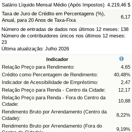
Salário Líquido Mensal Médio (Após Impostos)
4.219,46 $
Saúde
Taxa de Juro de Crédito em Percentagens (%),
6,17
Anual, para 20 Anos de Taxa-Fixa
Indicador de Saúde (Atual)
Número de entradas de dados nos últimos 12 meses: 138
Número de contribuidores únicos nos últimos 12 meses:
Indicador de Saúde
23
Última atualização: Julho 2026
Indicador de Saúde por País
Indicador
Relação Preço para Rendimento:
4,65
Poluição
Crédito como Percentagem de Rendimento:
40,48%
Indicador de Acessibilidade de Empréstimo:
2,47
Indicador de Poluição (Atual)
Relação Preço para Renda - Centro da Cidade:
12,17
Relação Preço para Renda - Fora do Centro da
Índice de poluição
10,88
Cidade:
Rendimento Bruto por Arrendamento (Centro da
8,22%
Indicador de Poluição por País
Cidade):
Rendimento Bruto por Arrendamento (Fora do
9,19%
Trânsito