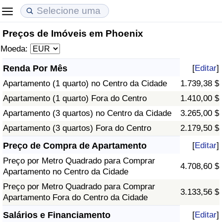
Preços de Imóveis em Phoenix
Custo de Vida
Preços de Imóveis
Qualidade de Vida
Moeda:
Indicador de Custo de Vida (Atual)
Indicador de Preços de Imóveis (Atual)
Indicador de Qualidade de Vida
Renda Por Mês
[
Editar
]
Apartamento (1 quarto) no Centro da Cidade
1.739,38 $
Indicador de Custo de Vida
Indicador de Preços de Imóveis
Indicador de Qualidade de Vida (Atual)
Apartamento (1 quarto) Fora do Centro
1.410,00 $
Indicador de Custo de Vida Por País
Indicador de Preços de Imóveis por País
Índice de qualidade de vida por país
Apartamento (3 quartos) no Centro da Cidade
3.265,00 $
Apartamento (3 quartos) Fora do Centro
2.179,50 $
em Aqaba
Crime
Preço de Compra de Apartamento
[
Editar
]
Preço por Metro Quadrado para Comprar
Taxa do Indicador de Crime (Atual)
4.708,60 $
Apartamento no Centro da Cidade
Preço por Metro Quadrado para Comprar
Indicador de Crime
3.133,56 $
Apartamento Fora do Centro da Cidade
Índice de criminalidade por país
Salários e Financiamento
[
Editar
]