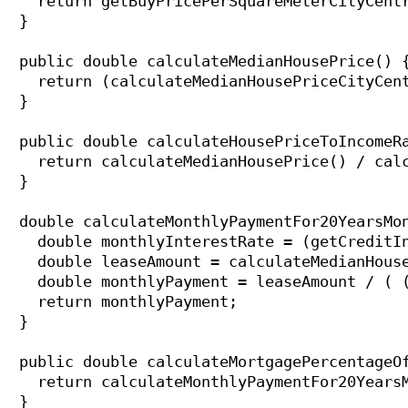
    return getBuyPricePerSquareMeterCityCentr
  }

  public double calculateMedianHousePrice() {
    return (calculateMedianHousePriceCityCent
  }

  public double calculateHousePriceToIncomeRa
    return calculateMedianHousePrice() / calc
  }

  double calculateMonthlyPaymentFor20YearsMon
    double monthlyInterestRate = (getCreditIn
    double leaseAmount = calculateMedianHouse
    double monthlyPayment = leaseAmount / ( (
    return monthlyPayment;

  }

  public double calculateMortgagePercentageOf
    return calculateMonthlyPaymentFor20YearsM
  }
