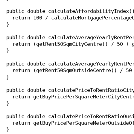
  public double calculateAffordabilityIndex()
    return 100 / calculateMortgagePercentageO
  }

  public double calculateAverageYearlyRentPer
    return (getRent50SqmCityCentre() / 50 + g
  }

  public double calculateAverageYearlyRentPer
    return (getRent50SqmOutsideCentre() / 50 
  }

  public double calculatePriceToRentRatioCity
    return getBuyPricePerSquareMeterCityCentr
  }

  public double calculatePriceToRentRatioOusi
    return getBuyPricePerSquareMeterOutsideOf
  }
