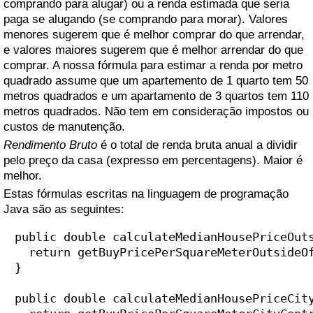
comprando para alugar) ou a renda estimada que seria
paga se alugando (se comprando para morar). Valores
Indicador de Trânsito
menores sugerem que é melhor comprar do que arrendar,
e valores maiores sugerem que é melhor arrendar do que
comprar. A nossa fórmula para estimar a renda por metro
Indicador de Trânsito (Atual)
quadrado assume que um apartemento de 1 quarto tem 50
metros quadrados e um apartamento de 3 quartos tem 110
Indicador de Trânsito por País
metros quadrados. Não tem em consideração impostos ou
custos de manutenção.
Rendimento Bruto
é o total de renda bruta anual a dividir
pelo preço da casa (expresso em percentagens). Maior é
melhor.
Estas fórmulas escritas na linguagem de programação
Java são as seguintes:
  public double calculateMedianHousePriceOuts
    return getBuyPricePerSquareMeterOutsideOf
  }

  public double calculateMedianHousePriceCity