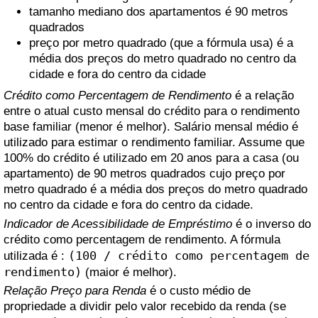
tamanho mediano dos apartamentos é 90 metros
Saúde
quadrados
preço por metro quadrado (que a fórmula usa) é a
média dos preços do metro quadrado no centro da
Indicador de Saúde (Atual)
cidade e fora do centro da cidade
Crédito como Percentagem de Rendimento
é a relação
Indicador de Saúde
entre o atual custo mensal do crédito para o rendimento
base familiar (menor é melhor). Salário mensal médio é
Indicador de Saúde por País
utilizado para estimar o rendimento familiar. Assume que
100% do crédito é utilizado em 20 anos para a casa (ou
Poluição
apartamento) de 90 metros quadrados cujo preço por
metro quadrado é a média dos preços do metro quadrado
no centro da cidade e fora do centro da cidade.
Indicador de Poluição (Atual)
Indicador de Acessibilidade de Empréstimo
é o inverso do
crédito como percentagem de rendimento. A fórmula
Índice de poluição
(100 / crédito como percentagem de
utilizada é :
rendimento)
(maior é melhor).
Indicador de Poluição por País
Relação Preço para Renda
é o custo médio de
propriedade a dividir pelo valor recebido da renda (se
Trânsito