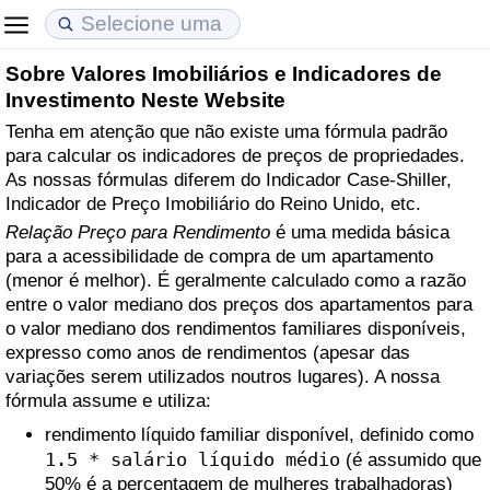
Sobre Valores Imobiliários e Indicadores de
Custo de Vida
Preços de Imóveis
Qualidade de Vida
Investimento Neste Website
Tenha em atenção que não existe uma fórmula padrão
Indicador de Custo de Vida (Atual)
Indicador de Preços de Imóveis (Atual)
Indicador de Qualidade de Vida
para calcular os indicadores de preços de propriedades.
As nossas fórmulas diferem do Indicador Case-Shiller,
Indicador de Custo de Vida
Indicador de Preços de Imóveis
Indicador de Qualidade de Vida (Atual)
Indicador de Preço Imobiliário do Reino Unido, etc.
Relação Preço para Rendimento
é uma medida básica
Indicador de Custo de Vida Por País
Indicador de Preços de Imóveis por País
Índice de qualidade de vida por país
para a acessibilidade de compra de um apartamento
(menor é melhor). É geralmente calculado como a razão
entre o valor mediano dos preços dos apartamentos para
em Aqaba
Crime
o valor mediano dos rendimentos familiares disponíveis,
expresso como anos de rendimentos (apesar das
Taxa do Indicador de Crime (Atual)
variações serem utilizados noutros lugares). A nossa
fórmula assume e utiliza:
Indicador de Crime
rendimento líquido familiar disponível, definido como
1.5 * salário líquido médio
(é assumido que
Índice de criminalidade por país
50% é a percentagem de mulheres trabalhadoras)