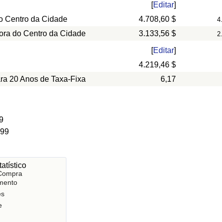
[
Editar
]
o Centro da Cidade
4.708,60 $
4
ora do Centro da Cidade
3.133,56 $
2
[
Editar
]
4.219,46 $
ara 20 Anos de Taxa-Fixa
6,17
9
 99
atístico
 Compra
mento
es
e