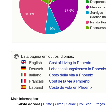
Desportos
Mercearia
27.6%
Serviços
31.1%
(Mensalme
Renda Po
Restauran
9%
Esta página em outros idiomas:
English
Cost of Living in Phoenix
Deutsch
Lebenshaltungskosten in Phoeni
Italiano
Costo della vita a Phoenix
Français
Coût de la vie à Phoenix
Español
Coste de vida en Phoenix
Mais Informações:
Custo de Vida
|
Crime
|
Clima
|
Saúde
|
Poluição
|
Preços 