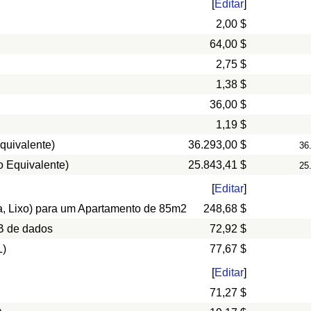
[
Editar
]
2,00 $
64,00 $
2,75 $
1,38 $
36,00 $
1,19 $
quivalente)
36.293,00 $
36
o Equivalente)
25.843,41 $
25
[
Editar
]
ua, Lixo) para um Apartamento de 85m2
248,68 $
B de dados
72,92 $
L)
77,67 $
[
Editar
]
71,27 $