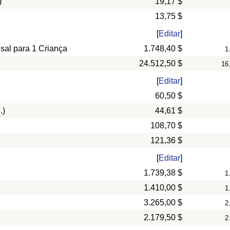
)
19,17 $
13,75 $
[
Editar
]
nsal para 1 Criança
1.748,40 $
1
24.512,50 $
16
[
Editar
]
60,50 $
.)
44,61 $
108,70 $
121,36 $
[
Editar
]
1.739,38 $
1
1.410,00 $
1
3.265,00 $
2
2.179,50 $
2