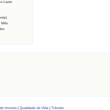
 e Lazer
nte)
r Mês
tes
x
de Imóveis
|
Qualidade de Vida
|
Trânsito