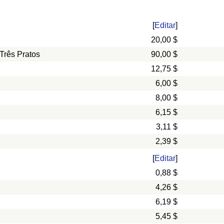
[
Editar
]
20,00 $
Três Pratos
90,00 $
12,75 $
6,00 $
8,00 $
6,15 $
3,11 $
2,39 $
[
Editar
]
0,88 $
4,26 $
6,19 $
5,45 $