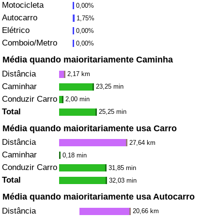
Motocicleta
0,00%
Autocarro
1,75%
Indicador de Trânsito
Elétrico
0,00%
Comboio/Metro
0,00%
Indicador de Trânsito (Atual)
Média quando maioritariamente Caminha
Indicador de Trânsito por País
Distância
2,17 km
Caminhar
23,25 min
Conduzir Carro
2,00 min
Total
25,25 min
Média quando maioritariamente usa Carro
Distância
27,64 km
Caminhar
0,18 min
Conduzir Carro
31,85 min
Total
32,03 min
Média quando maioritariamente usa Autocarro
Distância
20,66 km