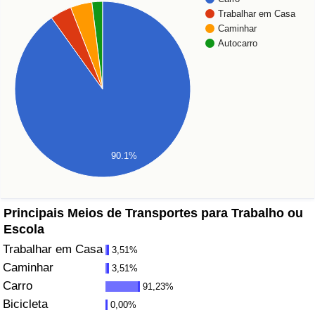
Trabalhar em Casa
Saúde
Caminhar
Autocarro
Indicador de Saúde (Atual)
Indicador de Saúde
Indicador de Saúde por País
90.1%
Poluição
Indicador de Poluição (Atual)
Principais Meios de Transportes para Trabalho ou
Escola
Índice de poluição
Trabalhar em Casa
3,51%
Caminhar
3,51%
Indicador de Poluição por País
Carro
91,23%
Bicicleta
0,00%
Trânsito