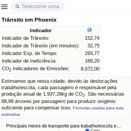
Trânsito em Phoenix
Custo de Vida
Preços de Imóveis
Qualidade de Vida
Indicador
Indicador de Custo de Vida (Atual)
Indicador de Preços de Imóveis (Atual)
Indicador de Qualidade de Vida
Indicador de Trânsito:
152,74
Indicador de Trânsito (em minutos):
32,75
Indicador de Custo de Vida
Indicador de Preços de Imóveis
Indicador de Qualidade de Vida (Atual)
Indicador Exp. de Tempo:
293,77
Indicador de Ineficiência:
169,20
Indicador de Custo de Vida Por País
Indicador de Preços de Imóveis por País
Índice de qualidade de vida por país
CO
Indicadores de Emissões:
8.072,00
2
Estimamos que nesta cidade, devido às deslocações
em Aqaba
Crime
trabalho/escola, cada passageiro é responsável pela
produção anual de 1.937,28kg de CO
. São necessárias
2
Taxa do Indicador de Crime (Atual)
88,99 árvores por passageiro para produzir oxigénio
suficiente para compensar isso.
Fórmulas usadas para esta
Indicador de Crime
estimativa
Principais meios de transporte para trabalho/escola e…
Índice de criminalidade por país
Carro