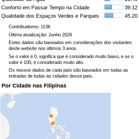
Conforto em Passar Tempo na Cidade
39.12
Indicador de Trânsito
Qualidade dos Espaços Verdes e Parques
45.20
Contribuidores: 1136
Indicador de Trânsito (Atual)
Última atualização: Junho 2026
Estes dados são baseados em considerações dos visitantes
Indicador de Trânsito por País
deste website nos últimos 3 anos.
Se o valor é 0, significa que é considerado muito baixo, e se o
valor é 100, é considerado muito alto.
Os nossos dados de cada país são baseados em todas as
entradas de todas as cidades desse país.
Por Cidade nas Filipinas