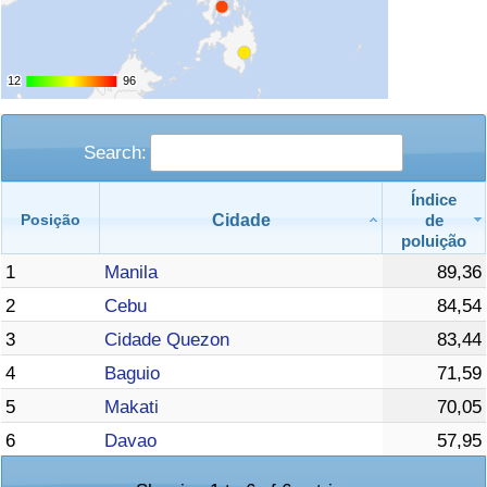
12
12
96
96
Search:
Índice
Cidade
de
Posição
poluição
1
Manila
89,36
2
Cebu
84,54
3
Cidade Quezon
83,44
4
Baguio
71,59
5
Makati
70,05
6
Davao
57,95