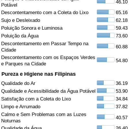
46.10
Potável
Saúde
Descontentamento com a Coleta do Lixo
65.16
Sujo e Desleixado
62.18
Indicador de Saúde (Atual)
Poluição Sonora e Luminosa
59.43
Poluição da Água
73.60
Indicador de Saúde
Descontentamento em Passar Tempo na
60.88
Cidade
Indicador de Saúde por País
Descontentamento com os Espaços Verdes
54.80
e Parques na Cidade
Poluição
Pureza e Higiene nas Filipinas
Qualidade do Ar
36.19
Indicador de Poluição (Atual)
Qualidade e Acessibilidade da Água Potável
53.90
Índice de poluição
Satisfação com a Coleta do Lixo
34.84
Limpo e Arrumado
37.82
Indicador de Poluição por País
Calmo e Sem Problemas com as Luzes
40.57
Noturnas
Trânsito
Qualidade da Água
26.40