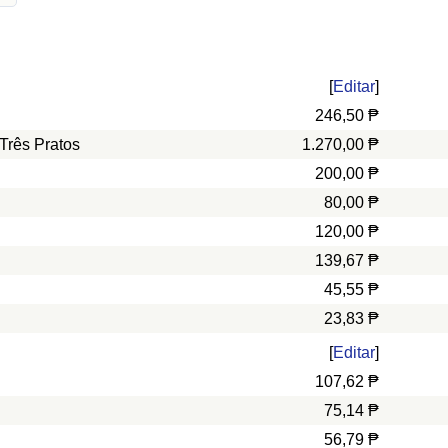
[
Editar
]
246,50 ₱
Três Pratos
1.270,00 ₱
200,00 ₱
80,00 ₱
120,00 ₱
139,67 ₱
45,55 ₱
23,83 ₱
[
Editar
]
107,62 ₱
75,14 ₱
56,79 ₱