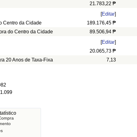
21.783,22 ₱
[
Editar
]
o Centro da Cidade
189.176,45 ₱
ora do Centro da Cidade
89.506,94 ₱
[
Editar
]
20.065,73 ₱
ara 20 Anos de Taxa-Fixa
7,13
982
 1.099
atístico
 Compra
mento
es