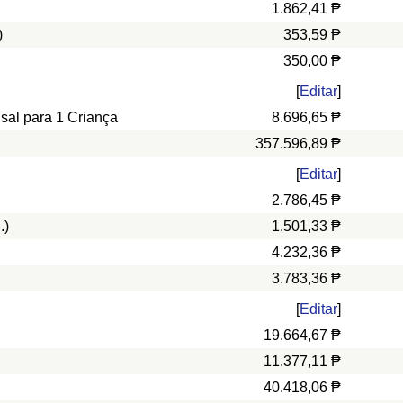
1.862,41 ₱
)
353,59 ₱
350,00 ₱
[
Editar
]
nsal para 1 Criança
8.696,65 ₱
357.596,89 ₱
[
Editar
]
2.786,45 ₱
.)
1.501,33 ₱
4.232,36 ₱
3.783,36 ₱
[
Editar
]
19.664,67 ₱
11.377,11 ₱
40.418,06 ₱