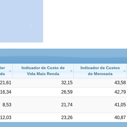
dor
Indicador de Custo de
Indicador de Custos
nda
Vida Mais Renda
de Mercearia
21,61
32,15
43,58
16,34
26,59
42,79
8,53
21,74
41,05
12,03
23,26
40,87