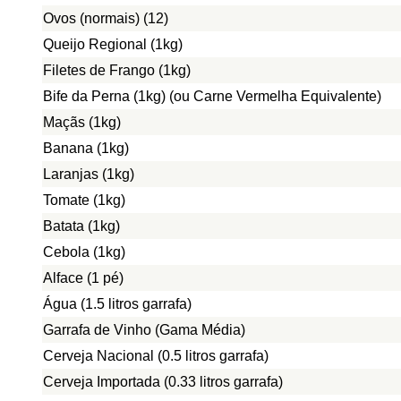
Ovos (normais) (12)
Queijo Regional (1kg)
Filetes de Frango (1kg)
Bife da Perna (1kg) (ou Carne Vermelha Equivalente)
Maçãs (1kg)
Banana (1kg)
Laranjas (1kg)
Tomate (1kg)
Batata (1kg)
Cebola (1kg)
Alface (1 pé)
Água (1.5 litros garrafa)
Garrafa de Vinho (Gama Média)
Cerveja Nacional (0.5 litros garrafa)
Cerveja Importada (0.33 litros garrafa)