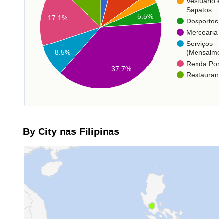
Vestuário 
Sapatos
5.5%
17.1%
Desportos
Mercearia
Serviços
(Mensalme
8.5%
Renda Po
37.7%
Restauran
By City nas Filipinas