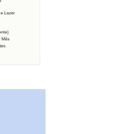
e
 e Lazer
nte)
r Mês
tes