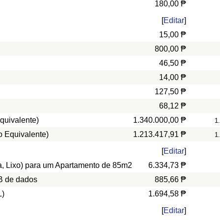
180,00 ₱
[
Editar
]
15,00 ₱
800,00 ₱
46,50 ₱
14,00 ₱
127,50 ₱
68,12 ₱
quivalente)
1.340.000,00 ₱
1
o Equivalente)
1.213.417,91 ₱
1
[
Editar
]
ua, Lixo) para um Apartamento de 85m2
6.334,73 ₱
B de dados
885,66 ₱
L)
1.694,58 ₱
[
Editar
]