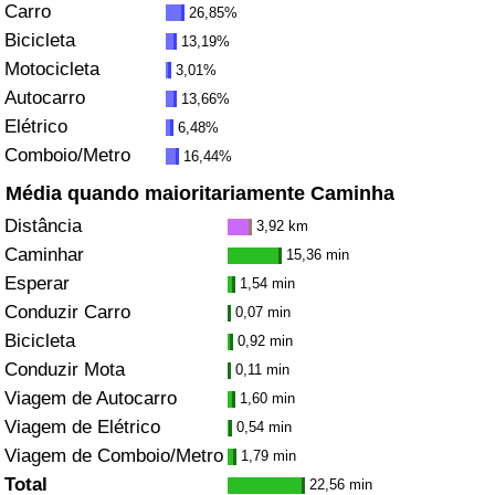
Carro
26,85%
Bicicleta
13,19%
Indicador de Trânsito
Motocicleta
3,01%
Autocarro
13,66%
Indicador de Trânsito (Atual)
Elétrico
6,48%
Comboio/Metro
16,44%
Indicador de Trânsito por País
Média quando maioritariamente Caminha
Distância
3,92 km
Caminhar
15,36 min
Esperar
1,54 min
Conduzir Carro
0,07 min
Bicicleta
0,92 min
Conduzir Mota
0,11 min
Viagem de Autocarro
1,60 min
Viagem de Elétrico
0,54 min
Viagem de Comboio/Metro
1,79 min
Total
22,56 min