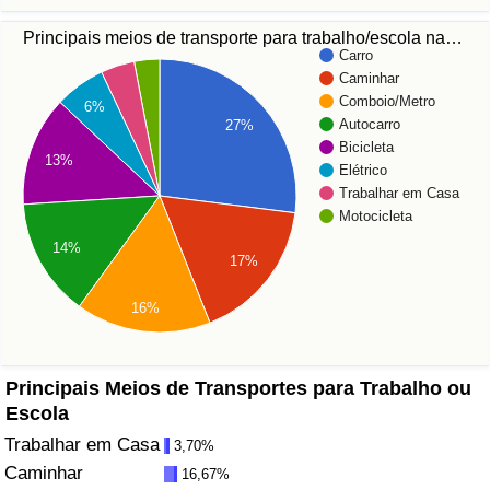
Principais meios de transporte para trabalho/escola na…
Saúde
Carro
Caminhar
Indicador de Saúde (Atual)
Comboio/Metro
6%
Autocarro
27%
Bicicleta
Indicador de Saúde
13%
Elétrico
Trabalhar em Casa
Indicador de Saúde por País
Motocicleta
14%
Poluição
17%
16%
Indicador de Poluição (Atual)
Índice de poluição
Principais Meios de Transportes para Trabalho ou
Escola
Indicador de Poluição por País
Trabalhar em Casa
3,70%
Caminhar
16,67%
Trânsito