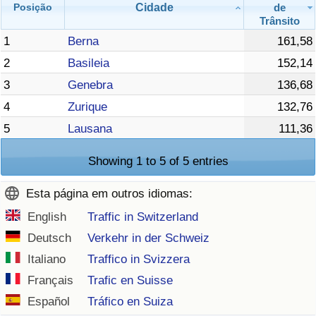
Cidade
de
Posição
Trânsito
1
Berna
161,58
2
Basileia
152,14
3
Genebra
136,68
4
Zurique
132,76
5
Lausana
111,36
Showing 1 to 5 of 5 entries
Esta página em outros idiomas:
English
Traffic in Switzerland
Deutsch
Verkehr in der Schweiz
Italiano
Traffico in Svizzera
Français
Trafic en Suisse
Español
Tráfico en Suiza