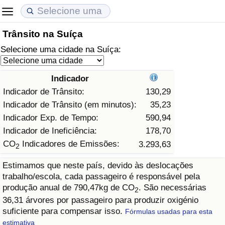
Trânsito na Suíça
Custo de Vida
Preços de Imóveis
Qualidade de Vida
Selecione uma cidade na Suíça:
Indicador de Custo de Vida (Atual)
Indicador de Preços de Imóveis (Atual)
Indicador de Qualidade de Vida
Indicador
Indicador de Custo de Vida
Indicador de Preços de Imóveis
Indicador de Qualidade de Vida (Atual)
Indicador de Trânsito:
130,29
Indicador de Trânsito (em minutos):
35,23
Indicador de Custo de Vida Por País
Indicador de Preços de Imóveis por País
Índice de qualidade de vida por país
Indicador Exp. de Tempo:
590,94
Indicador de Ineficiência:
178,70
em Aqaba
Crime
CO
Indicadores de Emissões:
3.293,63
2
Estimamos que neste país, devido às deslocações
Taxa do Indicador de Crime (Atual)
trabalho/escola, cada passageiro é responsável pela
produção anual de 790,47kg de CO
. São necessárias
2
Indicador de Crime
36,31 árvores por passageiro para produzir oxigénio
suficiente para compensar isso.
Fórmulas usadas para esta
Índice de criminalidade por país
estimativa