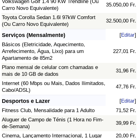
Volkswagen Golf 1.4 90 KW Trendline (Ou
35.050,00 Fr.
Carro Novo Equivalente)
Toyota Corolla Sedan 1.6l 97kW Comfort
32.500,00 Fr.
(Ou Carro Novo Equivalente)
Serviços (Mensalmente)
[
Editar
]
Básicos (Eletricidade, Aquecimento,
Arrefecimento, Água, Lixo) para um
227,01 Fr.
Apartamento de 85m2
Plano mensal de celular com chamadas e
31,96 Fr.
mais de 10 GB de dados
Internet (60 Mbps ou Mais, Dados Ilimitados,
47,76 Fr.
Cabo/ADSL)
Desportos e Lazer
[
Editar
]
Fitness Club, Mensalidade para 1 Adulto
71,52 Fr.
Aluguer de Campo de Ténis (1 Hora no Fim-
39,99 Fr.
de-Semana)
Cinema, Lançamento Internacional, 1 Lugar
20,00 Fr.