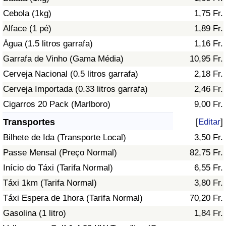
Cebola (1kg)
1,75 Fr.
Indicador de Trânsito
Alface (1 pé)
1,89 Fr.
Água (1.5 litros garrafa)
1,16 Fr.
Indicador de Trânsito (Atual)
Garrafa de Vinho (Gama Média)
10,95 Fr.
Cerveja Nacional (0.5 litros garrafa)
2,18 Fr.
Indicador de Trânsito por País
Cerveja Importada (0.33 litros garrafa)
2,46 Fr.
Cigarros 20 Pack (Marlboro)
9,00 Fr.
Transportes
[
Editar
]
Bilhete de Ida (Transporte Local)
3,50 Fr.
Passe Mensal (Preço Normal)
82,75 Fr.
Início do Táxi (Tarifa Normal)
6,55 Fr.
Táxi 1km (Tarifa Normal)
3,80 Fr.
Táxi Espera de 1hora (Tarifa Normal)
70,20 Fr.
Gasolina (1 litro)
1,84 Fr.