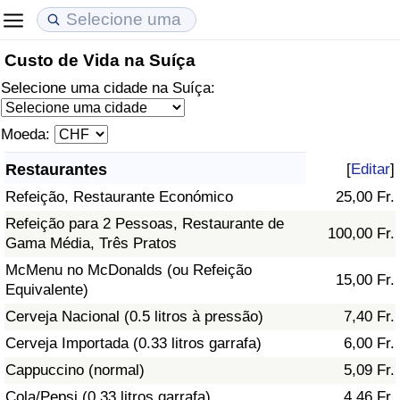
Custo de Vida na Suíça
Custo de Vida
Preços de Imóveis
Qualidade de Vida
Selecione uma cidade na Suíça:
Indicador de Custo de Vida (Atual)
Indicador de Preços de Imóveis (Atual)
Indicador de Qualidade de Vida
Moeda:
Indicador de Custo de Vida
Indicador de Preços de Imóveis
Indicador de Qualidade de Vida (Atual)
Restaurantes
[
Editar
]
Refeição, Restaurante Económico
25,00 Fr.
Indicador de Custo de Vida Por País
Indicador de Preços de Imóveis por País
Índice de qualidade de vida por país
Refeição para 2 Pessoas, Restaurante de
100,00 Fr.
Gama Média, Três Pratos
em Aqaba
Crime
McMenu no McDonalds (ou Refeição
15,00 Fr.
Equivalente)
Taxa do Indicador de Crime (Atual)
Cerveja Nacional (0.5 litros à pressão)
7,40 Fr.
Indicador de Crime
Cerveja Importada (0.33 litros garrafa)
6,00 Fr.
Cappuccino (normal)
5,09 Fr.
Índice de criminalidade por país
Cola/Pepsi (0.33 litros garrafa)
4,46 Fr.