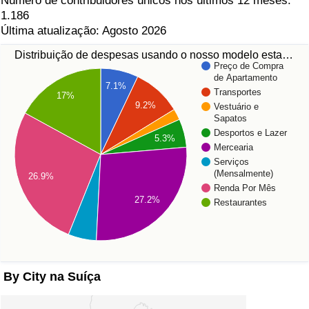
Número de contribuidores únicos nos últimos 12 meses:
1.186
Última atualização: Agosto 2026
Distribuição de despesas usando o nosso modelo esta…
Preço de Compra
de Apartamento
7.1%
Transportes
17%
9.2%
Vestuário e
Sapatos
Desportos e Lazer
5.3%
Mercearia
Serviços
(Mensalmente)
26.9%
Renda Por Mês
27.2%
Restaurantes
By City na Suíça