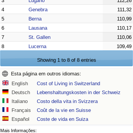
3
Lugano
112,26
4
Genebra
111,32
5
Berna
110,99
6
Lausana
110,17
7
St. Gallen
110,06
8
Lucerna
109,49
Showing 1 to 8 of 8 entries
Esta página em outros idiomas:
English
Cost of Living in Switzerland
Deutsch
Lebenshaltungskosten in der Schweiz
Italiano
Costo della vita in Svizzera
Français
Coût de la vie en Suisse
Español
Coste de vida en Suiza
Mais Informações: