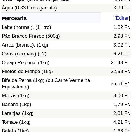
Água (0.33 litros garrafa)
3,99 Fr.
Saúde
Mercearia
[
Editar
]
Indicador de Saúde (Atual)
Leite (normal), (1 litro)
1,82 Fr.
Pão Branco Fresco (500g)
2,98 Fr.
Indicador de Saúde
Arroz (branco), (1kg)
3,02 Fr.
Ovos (normais) (12)
6,21 Fr.
Indicador de Saúde por País
Queijo Regional (1kg)
21,43 Fr.
Poluição
Filetes de Frango (1kg)
22,93 Fr.
Bife da Perna (1kg) (ou Carne Vermelha
35,51 Fr.
Indicador de Poluição (Atual)
Equivalente)
Maçãs (1kg)
3,00 Fr.
Índice de poluição
Banana (1kg)
1,79 Fr.
Laranjas (1kg)
2,31 Fr.
Indicador de Poluição por País
Tomate (1kg)
4,21 Fr.
Trânsito
Batata (1kg)
1,66 Fr.