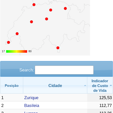
17
17
80
80
Search:
Indicador
Cidade
de Custo
Posição
de Vida
1
Zurique
125,53
2
Basileia
112,77