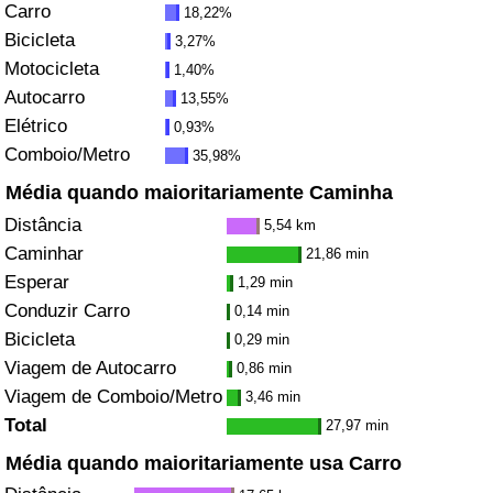
Carro
18,22%
Bicicleta
3,27%
Indicador de Trânsito
Motocicleta
1,40%
Autocarro
13,55%
Indicador de Trânsito (Atual)
Elétrico
0,93%
Comboio/Metro
35,98%
Indicador de Trânsito por País
Média quando maioritariamente Caminha
Distância
5,54 km
Caminhar
21,86 min
Esperar
1,29 min
Conduzir Carro
0,14 min
Bicicleta
0,29 min
Viagem de Autocarro
0,86 min
Viagem de Comboio/Metro
3,46 min
Total
27,97 min
Média quando maioritariamente usa Carro