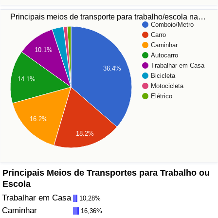
Principais meios de transporte para trabalho/escola na…
Saúde
Comboio/Metro
Carro
Indicador de Saúde (Atual)
Caminhar
10.1%
Autocarro
Trabalhar em Casa
Indicador de Saúde
36.4%
Bicicleta
14.1%
Motocicleta
Indicador de Saúde por País
Elétrico
Poluição
16.2%
18.2%
Indicador de Poluição (Atual)
Índice de poluição
Principais Meios de Transportes para Trabalho ou
Escola
Indicador de Poluição por País
Trabalhar em Casa
10,28%
Caminhar
16,36%
Trânsito