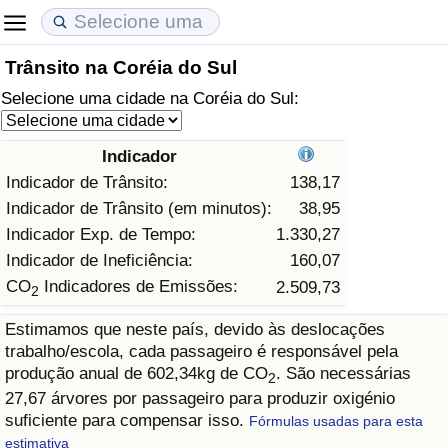
Trânsito na Coréia do Sul
Custo de Vida
Preços de Imóveis
Qualidade de Vida
Selecione uma cidade na Coréia do Sul:
Indicador de Custo de Vida (Atual)
Indicador de Preços de Imóveis (Atual)
Indicador de Qualidade de Vida
Indicador
Indicador de Custo de Vida
Indicador de Preços de Imóveis
Indicador de Qualidade de Vida (Atual)
Indicador de Trânsito:
138,17
Indicador de Trânsito (em minutos):
38,95
Indicador de Custo de Vida Por País
Indicador de Preços de Imóveis por País
Índice de qualidade de vida por país
Indicador Exp. de Tempo:
1.330,27
Indicador de Ineficiência:
160,07
em Aqaba
Crime
CO
Indicadores de Emissões:
2.509,73
2
Estimamos que neste país, devido às deslocações
Taxa do Indicador de Crime (Atual)
trabalho/escola, cada passageiro é responsável pela
produção anual de 602,34kg de CO
. São necessárias
2
Indicador de Crime
27,67 árvores por passageiro para produzir oxigénio
suficiente para compensar isso.
Fórmulas usadas para esta
Índice de criminalidade por país
estimativa