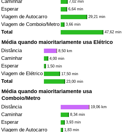
Caminhar
7,02 min
Esperar
6,64 min
Viagem de Autocarro
29,21 min
Viagem de Comboio/Metro
3,66 min
Total
47,62 min
Média quando maioritariamente usa Elétrico
Distância
8,50 km
Caminhar
4,00 min
Esperar
1,50 min
Viagem de Elétrico
17,50 min
Total
23,00 min
Média quando maioritariamente usa
Comboio/Metro
Distância
19,06 km
Caminhar
8,34 min
Esperar
3,93 min
Viagem de Autocarro
1,83 min