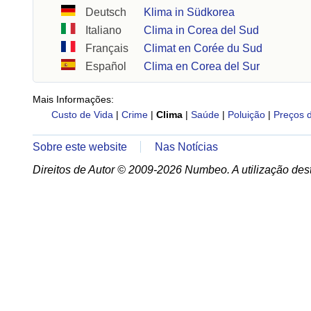
Deutsch
Klima in Südkorea
Italiano
Clima in Corea del Sud
Français
Climat en Corée du Sud
Español
Clima en Corea del Sur
Mais Informações:
Custo de Vida
|
Crime
|
Clima
|
Saúde
|
Poluição
|
Preços 
Sobre este website
Nas Notícias
Direitos de Autor © 2009-2026 Numbeo. A utilização dest