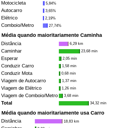
Motocicleta
5,84%
Autocarro
3,65%
Indicador de Trânsito
Elétrico
2,19%
Comboio/Metro
27,74%
Indicador de Trânsito (Atual)
Média quando maioritariamente Caminha
Indicador de Trânsito por País
Distância
6,29 km
Caminhar
23,68 min
Esperar
2,05 min
Conduzir Carro
1,58 min
Conduzir Mota
0,68 min
Viagem de Autocarro
1,37 min
Viagem de Elétrico
1,26 min
Viagem de Comboio/Metro
3,68 min
Total
34,32 min
Média quando maioritariamente usa Carro
Distância
18,83 km