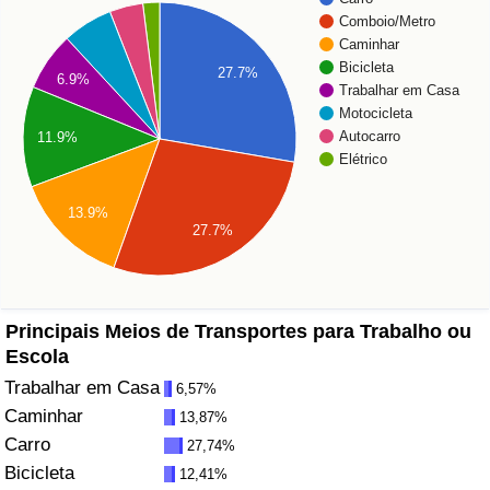
Comboio/Metro
Saúde
Caminhar
Bicicleta
27.7%
6.9%
Trabalhar em Casa
Indicador de Saúde (Atual)
Motocicleta
Autocarro
11.9%
Indicador de Saúde
Elétrico
Indicador de Saúde por País
13.9%
27.7%
Poluição
Indicador de Poluição (Atual)
Principais Meios de Transportes para Trabalho ou
Escola
Índice de poluição
Trabalhar em Casa
6,57%
Caminhar
13,87%
Indicador de Poluição por País
Carro
27,74%
Bicicleta
12,41%
Trânsito