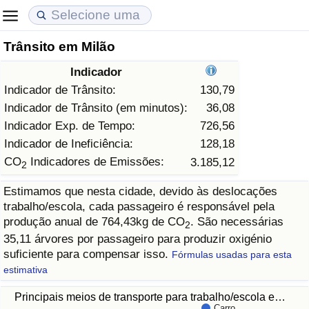
Trânsito em Milão
Custo de Vida
Preços de Imóveis
Qualidade de Vida
Indicador
Indicador de Custo de Vida (Atual)
Indicador de Preços de Imóveis (Atual)
Indicador de Qualidade de Vida
Indicador de Trânsito:
130,79
Indicador de Trânsito (em minutos):
36,08
Indicador de Custo de Vida
Indicador de Preços de Imóveis
Indicador de Qualidade de Vida (Atual)
Indicador Exp. de Tempo:
726,56
Indicador de Ineficiência:
128,18
Indicador de Custo de Vida Por País
Indicador de Preços de Imóveis por País
Índice de qualidade de vida por país
CO
Indicadores de Emissões:
3.185,12
2
Estimamos que nesta cidade, devido às deslocações
em Aqaba
Crime
trabalho/escola, cada passageiro é responsável pela
produção anual de 764,43kg de CO
. São necessárias
2
Taxa do Indicador de Crime (Atual)
35,11 árvores por passageiro para produzir oxigénio
suficiente para compensar isso.
Fórmulas usadas para esta
Indicador de Crime
estimativa
Principais meios de transporte para trabalho/escola e…
Índice de criminalidade por país
Carro