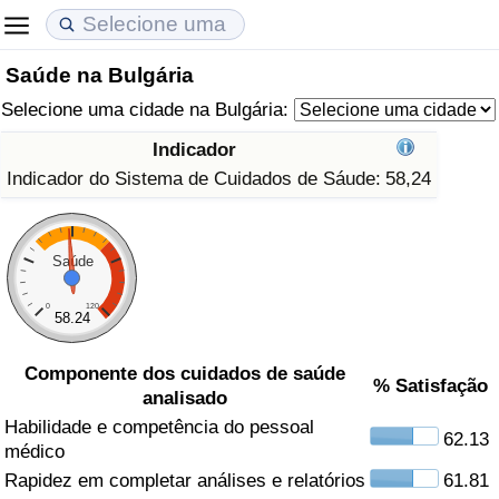
Saúde na Bulgária
Custo de Vida
Preços de Imóveis
Qualidade de Vida
Selecione uma cidade na Bulgária:
Indicador de Custo de Vida (Atual)
Indicador de Preços de Imóveis (Atual)
Indicador de Qualidade de Vida
Indicador
Indicador do Sistema de Cuidados de Sáude:
58,24
Indicador de Custo de Vida
Indicador de Preços de Imóveis
Indicador de Qualidade de Vida (Atual)
Indicador de Custo de Vida Por País
Indicador de Preços de Imóveis por País
Índice de qualidade de vida por país
Saúde
em Aqaba
Crime
0
120
58.24
Taxa do Indicador de Crime (Atual)
Componente dos cuidados de saúde
% Satisfação
analisado
Indicador de Crime
Habilidade e competência do pessoal
62.13
médico
Rapidez em completar análises e relatórios
61.81
Índice de criminalidade por país