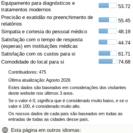
Equipamento para diagnósticos e
53.72
tratamentos modernos
Saúde
Precisão e exatidão no preenchimento de
55.45
relatórios
Indicador de Saúde (Atual)
Simpatia e cortesia do pessoal médico
48.19
Satisfação com o tempo de resposta
Indicador de Saúde
44.74
(esperas) em instituições médicas
Satisfação com os custos para si
61.71
Indicador de Saúde por País
Comodidade do local para si
74.68
Poluição
Contribuidores: 475
Última atualização: Agosto 2026
Indicador de Poluição (Atual)
Estes dados são baseados em considerações dos visitantes
deste website nos últimos 3 anos.
Se o valor é 0, significa que é considerado muito baixo, e se o
Índice de poluição
valor é 100, é considerado muito alto.
Os nossos dados de cada país são baseados em todas as
Indicador de Poluição por País
entradas de todas as cidades desse país.
Esta página em outros idiomas:
Trânsito