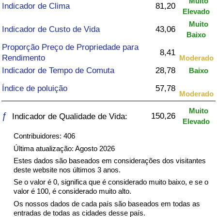
Muito
Indicador de Clima
81,20
Elevado
Saúde
Muito
Indicador de Custo de Vida
43,06
Baixo
Indicador de Saúde (Atual)
Proporção Preço de Propriedade para
8,41
Rendimento
Moderado
Indicador de Saúde
Indicador de Tempo de Comuta
28,78
Baixo
Índice de poluição
57,78
Indicador de Saúde por País
Moderado
Muito
ƒ
Poluição
150,26
Indicador de Qualidade de Vida:
Elevado
Contribuidores: 406
Indicador de Poluição (Atual)
Última atualização: Agosto 2026
Estes dados são baseados em considerações dos visitantes
Índice de poluição
deste website nos últimos 3 anos.
Se o valor é 0, significa que é considerado muito baixo, e se o
Indicador de Poluição por País
valor é 100, é considerado muito alto.
Os nossos dados de cada país são baseados em todas as
entradas de todas as cidades desse país.
Trânsito