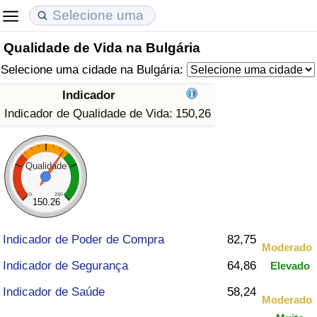
Qualidade de Vida na Bulgária
Custo de Vida
Preços de Imóveis
Qualidade de Vida
Selecione uma cidade na Bulgária:
Indicador de Custo de Vida (Atual)
Indicador de Preços de Imóveis (Atual)
Indicador de Qualidade de Vida
Indicador
Indicador de Qualidade de Vida:
150,26
Indicador de Custo de Vida
Indicador de Preços de Imóveis
Indicador de Qualidade de Vida (Atual)
Indicador de Custo de Vida Por País
Indicador de Preços de Imóveis por País
Índice de qualidade de vida por país
Qualidade
em Aqaba
Crime
0
240
150.26
Taxa do Indicador de Crime (Atual)
Indicador de Poder de Compra
82,75
Moderado
Indicador de Segurança
64,86
Elevado
Indicador de Crime
Indicador de Saúde
58,24
Moderado
Índice de criminalidade por país