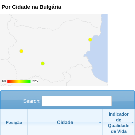
Por Cidade na Bulgária
Indicador de Trânsito
Indicador de Trânsito (Atual)
Indicador de Trânsito por País
60
60
225
225
Search:
Indicador
de
Cidade
Posição
Qualidade
de Vida