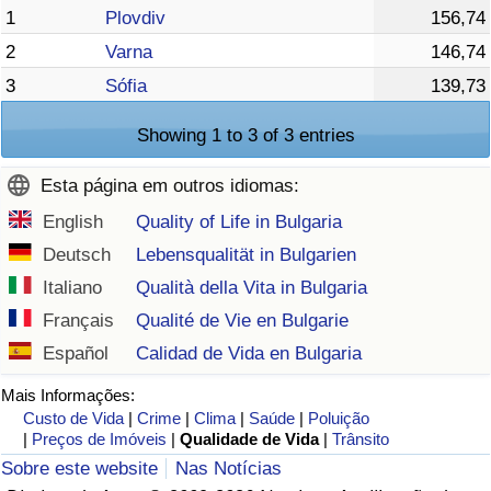
1
Plovdiv
156,74
2
Varna
146,74
3
Sófia
139,73
Showing 1 to 3 of 3 entries
Esta página em outros idiomas:
English
Quality of Life in Bulgaria
Deutsch
Lebensqualität in Bulgarien
Italiano
Qualità della Vita in Bulgaria
Français
Qualité de Vie en Bulgarie
Español
Calidad de Vida en Bulgaria
Mais Informações:
Custo de Vida
|
Crime
|
Clima
|
Saúde
|
Poluição
|
Preços de Imóveis
|
Qualidade de Vida
|
Trânsito
Sobre este website
Nas Notícias