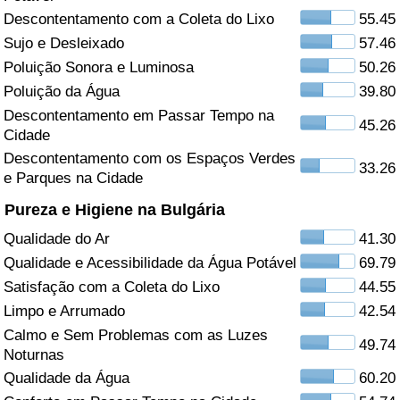
Descontentamento com a Coleta do Lixo
55.45
Saúde
Sujo e Desleixado
57.46
Poluição Sonora e Luminosa
50.26
Indicador de Saúde (Atual)
Poluição da Água
39.80
Descontentamento em Passar Tempo na
Indicador de Saúde
45.26
Cidade
Descontentamento com os Espaços Verdes
33.26
Indicador de Saúde por País
e Parques na Cidade
Pureza e Higiene na Bulgária
Poluição
Qualidade do Ar
41.30
Indicador de Poluição (Atual)
Qualidade e Acessibilidade da Água Potável
69.79
Satisfação com a Coleta do Lixo
44.55
Índice de poluição
Limpo e Arrumado
42.54
Calmo e Sem Problemas com as Luzes
49.74
Indicador de Poluição por País
Noturnas
Qualidade da Água
60.20
Trânsito