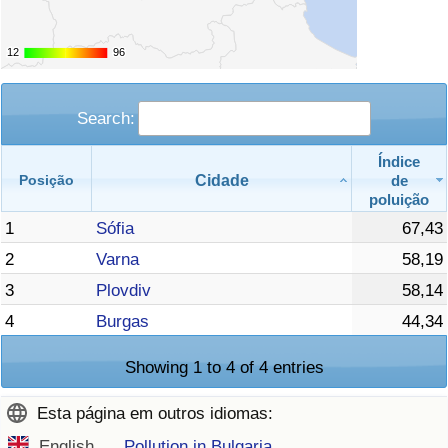
12
12
96
96
Search:
Índice
Cidade
de
Posição
poluição
1
Sófia
67,43
2
Varna
58,19
3
Plovdiv
58,14
4
Burgas
44,34
Showing 1 to 4 of 4 entries
Esta página em outros idiomas:
English
Pollution in Bulgaria