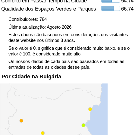
Conforto em Passar Tempo na Cidade
54.74
Qualidade dos Espaços Verdes e Parques
66.74
Indicador de Trânsito
Contribuidores: 784
Última atualização: Agosto 2026
Indicador de Trânsito (Atual)
Estes dados são baseados em considerações dos visitantes
deste website nos últimos 3 anos.
Indicador de Trânsito por País
Se o valor é 0, significa que é considerado muito baixo, e se o
valor é 100, é considerado muito alto.
Os nossos dados de cada país são baseados em todas as
entradas de todas as cidades desse país.
Por Cidade na Bulgária