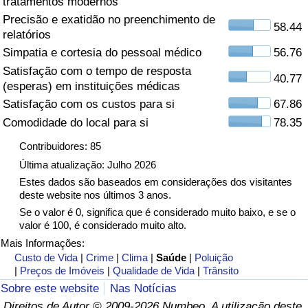
tratamentos modernos
Precisão e exatidão no preenchimento de
Saúde
58.44
relatórios
Simpatia e cortesia do pessoal médico
56.76
Indicador de Saúde (Atual)
Satisfação com o tempo de resposta
40.77
(esperas) em instituições médicas
Indicador de Saúde
Satisfação com os custos para si
67.86
Comodidade do local para si
78.35
Indicador de Saúde por País
Contribuidores: 85
Poluição
Última atualização: Julho 2026
Estes dados são baseados em considerações dos visitantes
deste website nos últimos 3 anos.
Indicador de Poluição (Atual)
Se o valor é 0, significa que é considerado muito baixo, e se o
valor é 100, é considerado muito alto.
Índice de poluição
Mais Informações:
Custo de Vida
|
Crime
|
Clima
|
Saúde
|
Poluição
Indicador de Poluição por País
|
Preços de Imóveis
|
Qualidade de Vida
|
Trânsito
Sobre este website
Nas Notícias
Trânsito
Direitos de Autor © 2009-2026 Numbeo. A utilização deste