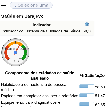
Saúde em Sarajevo
Custo de Vida
Preços de Imóveis
Qualidade de Vida
Indicador
Indicador de Custo de Vida (Atual)
Indicador de Preços de Imóveis (Atual)
Indicador de Qualidade de Vida
Indicador do Sistema de Cuidados de Sáude:
60,30
Indicador de Custo de Vida
Indicador de Preços de Imóveis
Indicador de Qualidade de Vida (Atual)
Cuidados de Saúde
Indicador de Custo de Vida Por País
Indicador de Preços de Imóveis por País
Índice de qualidade de vida por país
0
100
60.3
em Aqaba
Crime
Componente dos cuidados de saúde
% Satisfação
analisado
Taxa do Indicador de Crime (Atual)
Habilidade e competência do pessoal
58.53
médico
Indicador de Crime
Rapidez em completar análises e relatórios
51.47
Equipamento para diagnósticos e
Índice de criminalidade por país
62.65