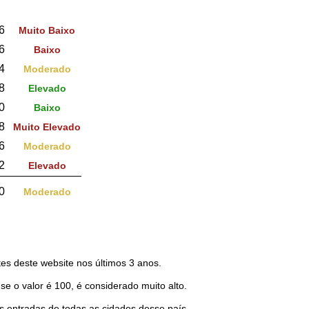
6
Muito Baixo
6
Baixo
4
Moderado
8
Elevado
0
Baixo
8
Muito Elevado
6
Moderado
2
Elevado
0
Moderado
es deste website nos últimos 3 anos.
 se o valor é 100, é considerado muito alto.
 entradas de todas as cidades desse país.