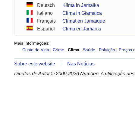
Deutsch
Klima in Jamaika
Italiano
Clima in Giamaica
Français
Climat en Jamaïque
Español
Clima en Jamaica
Mais Informações:
Custo de Vida
|
Crime
|
Clima
|
Saúde
|
Poluição
|
Preços 
Sobre este website
Nas Notícias
Direitos de Autor © 2009-2026 Numbeo. A utilização dest