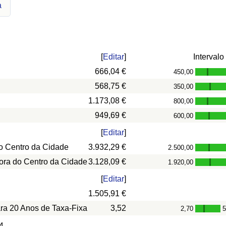
a
[
Editar
]
Intervalo
666,04 €
450,00
-
568,75 €
350,00
-
1.173,08 €
800,00
-
949,69 €
600,00
-
[
Editar
]
o Centro da Cidade
3.932,29 €
2.500,00
-
ora do Centro da Cidade
3.128,09 €
1.920,00
-
[
Editar
]
1.505,91 €
ara 20 Anos de Taxa-Fixa
3,52
2,70
5
-
4