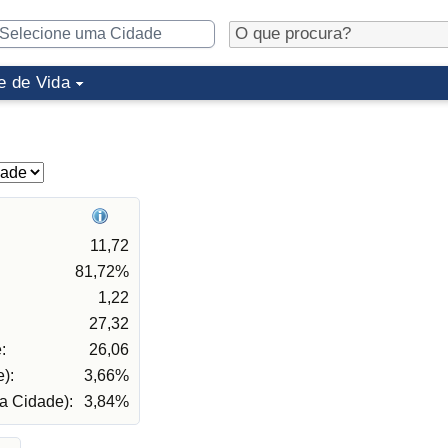
e de Vida
11,72
81,72%
1,22
27,32
:
26,06
):
3,66%
a Cidade):
3,84%