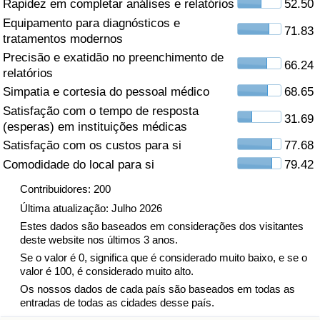
Rapidez em completar análises e relatórios
52.50
Equipamento para diagnósticos e
Saúde
71.83
tratamentos modernos
Precisão e exatidão no preenchimento de
Indicador de Saúde (Atual)
66.24
relatórios
Simpatia e cortesia do pessoal médico
68.65
Indicador de Saúde
Satisfação com o tempo de resposta
31.69
(esperas) em instituições médicas
Indicador de Saúde por País
Satisfação com os custos para si
77.68
Comodidade do local para si
79.42
Poluição
Contribuidores: 200
Indicador de Poluição (Atual)
Última atualização: Julho 2026
Estes dados são baseados em considerações dos visitantes
deste website nos últimos 3 anos.
Índice de poluição
Se o valor é 0, significa que é considerado muito baixo, e se o
valor é 100, é considerado muito alto.
Indicador de Poluição por País
Os nossos dados de cada país são baseados em todas as
entradas de todas as cidades desse país.
Trânsito