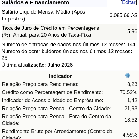
Salários e Financiamento
[
Editar
]
Saúde
Salário Líquido Mensal Médio (Após
6.085,66 A$
Impostos)
Indicador de Saúde (Atual)
Taxa de Juro de Crédito em Percentagens
5,96
(%), Anual, para 20 Anos de Taxa-Fixa
Indicador de Saúde
Número de entradas de dados nos últimos 12 meses: 144
Número de contribuidores únicos nos últimos 12 meses:
25
Indicador de Saúde por País
Última atualização: Julho 2026
Poluição
Indicador
Relação Preço para Rendimento:
8,23
Indicador de Poluição (Atual)
Crédito como Percentagem de Rendimento:
70,52%
Indicador de Acessibilidade de Empréstimo:
1,42
Índice de poluição
Relação Preço para Renda - Centro da Cidade:
21,98
Relação Preço para Renda - Fora do Centro da
18,52
Indicador de Poluição por País
Cidade:
Rendimento Bruto por Arrendamento (Centro da
4,55%
Trânsito
Cidade):