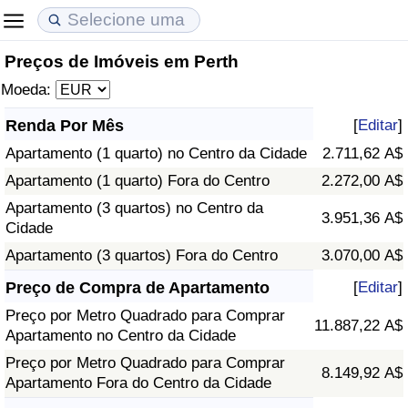
Preços de Imóveis em Perth
Custo de Vida
Preços de Imóveis
Qualidade de Vida
Moeda:
Indicador de Custo de Vida (Atual)
Indicador de Preços de Imóveis (Atual)
Indicador de Qualidade de Vida
Renda Por Mês
[
Editar
]
Apartamento (1 quarto) no Centro da Cidade
2.711,62 A$
Indicador de Custo de Vida
Indicador de Preços de Imóveis
Indicador de Qualidade de Vida (Atual)
Apartamento (1 quarto) Fora do Centro
2.272,00 A$
Indicador de Custo de Vida Por País
Indicador de Preços de Imóveis por País
Índice de qualidade de vida por país
Apartamento (3 quartos) no Centro da
3.951,36 A$
Cidade
em Aqaba
Crime
Apartamento (3 quartos) Fora do Centro
3.070,00 A$
Preço de Compra de Apartamento
[
Editar
]
Taxa do Indicador de Crime (Atual)
Preço por Metro Quadrado para Comprar
11.887,22 A$
Apartamento no Centro da Cidade
Indicador de Crime
Preço por Metro Quadrado para Comprar
8.149,92 A$
Apartamento Fora do Centro da Cidade
Índice de criminalidade por país