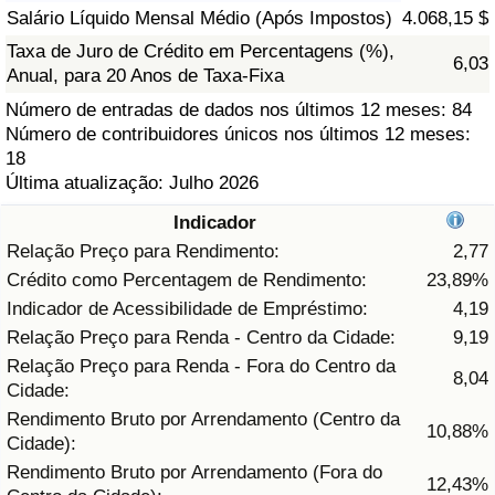
Salário Líquido Mensal Médio (Após Impostos)
4.068,15 $
Saúde
Taxa de Juro de Crédito em Percentagens (%),
6,03
Anual, para 20 Anos de Taxa-Fixa
Indicador de Saúde (Atual)
Número de entradas de dados nos últimos 12 meses: 84
Número de contribuidores únicos nos últimos 12 meses:
Indicador de Saúde
18
Última atualização: Julho 2026
Indicador de Saúde por País
Indicador
Relação Preço para Rendimento:
2,77
Poluição
Crédito como Percentagem de Rendimento:
23,89%
Indicador de Acessibilidade de Empréstimo:
4,19
Indicador de Poluição (Atual)
Relação Preço para Renda - Centro da Cidade:
9,19
Relação Preço para Renda - Fora do Centro da
Índice de poluição
8,04
Cidade:
Rendimento Bruto por Arrendamento (Centro da
10,88%
Indicador de Poluição por País
Cidade):
Rendimento Bruto por Arrendamento (Fora do
12,43%
Trânsito