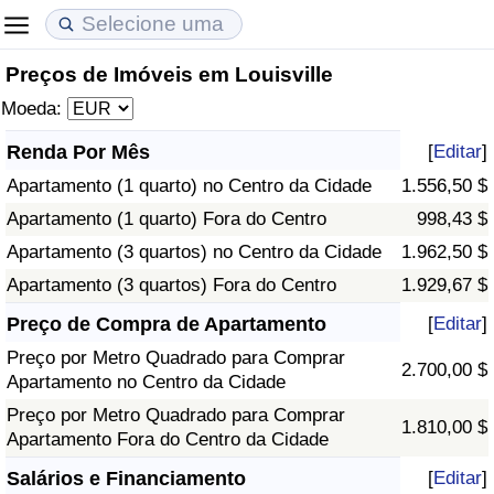
Preços de Imóveis em Louisville
Custo de Vida
Preços de Imóveis
Qualidade de Vida
Moeda:
Indicador de Custo de Vida (Atual)
Indicador de Preços de Imóveis (Atual)
Indicador de Qualidade de Vida
Renda Por Mês
[
Editar
]
Apartamento (1 quarto) no Centro da Cidade
1.556,50 $
Indicador de Custo de Vida
Indicador de Preços de Imóveis
Indicador de Qualidade de Vida (Atual)
Apartamento (1 quarto) Fora do Centro
998,43 $
Indicador de Custo de Vida Por País
Indicador de Preços de Imóveis por País
Índice de qualidade de vida por país
Apartamento (3 quartos) no Centro da Cidade
1.962,50 $
Apartamento (3 quartos) Fora do Centro
1.929,67 $
em Aqaba
Crime
Preço de Compra de Apartamento
[
Editar
]
Preço por Metro Quadrado para Comprar
Taxa do Indicador de Crime (Atual)
2.700,00 $
Apartamento no Centro da Cidade
Preço por Metro Quadrado para Comprar
Indicador de Crime
1.810,00 $
Apartamento Fora do Centro da Cidade
Índice de criminalidade por país
Salários e Financiamento
[
Editar
]