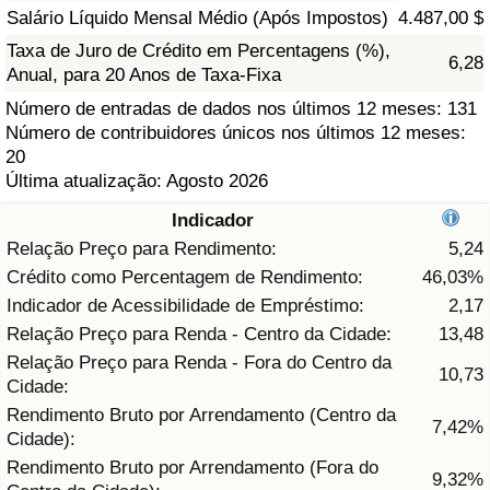
Salário Líquido Mensal Médio (Após Impostos)
4.487,00 $
Saúde
Taxa de Juro de Crédito em Percentagens (%),
6,28
Anual, para 20 Anos de Taxa-Fixa
Indicador de Saúde (Atual)
Número de entradas de dados nos últimos 12 meses: 131
Número de contribuidores únicos nos últimos 12 meses:
Indicador de Saúde
20
Última atualização: Agosto 2026
Indicador de Saúde por País
Indicador
Relação Preço para Rendimento:
5,24
Poluição
Crédito como Percentagem de Rendimento:
46,03%
Indicador de Acessibilidade de Empréstimo:
2,17
Indicador de Poluição (Atual)
Relação Preço para Renda - Centro da Cidade:
13,48
Relação Preço para Renda - Fora do Centro da
Índice de poluição
10,73
Cidade:
Rendimento Bruto por Arrendamento (Centro da
7,42%
Indicador de Poluição por País
Cidade):
Rendimento Bruto por Arrendamento (Fora do
9,32%
Trânsito