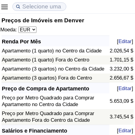
Preços de Imóveis em Denver
Custo de Vida
Preços de Imóveis
Qualidade de Vida
Moeda:
Indicador de Custo de Vida (Atual)
Indicador de Preços de Imóveis (Atual)
Indicador de Qualidade de Vida
Renda Por Mês
[
Editar
]
Apartamento (1 quarto) no Centro da Cidade
2.026,54 $
Indicador de Custo de Vida
Indicador de Preços de Imóveis
Indicador de Qualidade de Vida (Atual)
Apartamento (1 quarto) Fora do Centro
1.701,15 $
Indicador de Custo de Vida Por País
Indicador de Preços de Imóveis por País
Índice de qualidade de vida por país
Apartamento (3 quartos) no Centro da Cidade
3.232,00 $
Apartamento (3 quartos) Fora do Centro
2.656,67 $
em Aqaba
Crime
Preço de Compra de Apartamento
[
Editar
]
Preço por Metro Quadrado para Comprar
Taxa do Indicador de Crime (Atual)
5.653,09 $
Apartamento no Centro da Cidade
Preço por Metro Quadrado para Comprar
Indicador de Crime
3.745,54 $
Apartamento Fora do Centro da Cidade
Índice de criminalidade por país
Salários e Financiamento
[
Editar
]