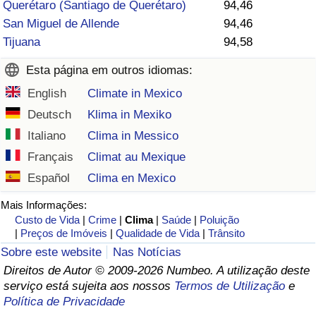
Querétaro (Santiago de Querétaro)
94,46
San Miguel de Allende
94,46
Saúde
Tijuana
94,58
Indicador de Saúde (Atual)
Esta página em outros idiomas:
English
Climate in Mexico
Indicador de Saúde
Deutsch
Klima in Mexiko
Indicador de Saúde por País
Italiano
Clima in Messico
Français
Climat au Mexique
Poluição
Español
Clima en Mexico
Indicador de Poluição (Atual)
Mais Informações:
Custo de Vida
|
Crime
|
Clima
|
Saúde
|
Poluição
|
Preços de Imóveis
|
Qualidade de Vida
|
Trânsito
Índice de poluição
Sobre este website
Nas Notícias
Direitos de Autor © 2009-2026 Numbeo. A utilização deste
Indicador de Poluição por País
serviço está sujeita aos nossos
Termos de Utilização
e
Política de Privacidade
Trânsito