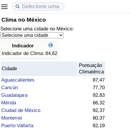
Clima no México
Custo de Vida
Preços de Imóveis
Qualidade de Vida
Selecione uma cidade no México:
Indicador de Custo de Vida (Atual)
Indicador de Preços de Imóveis (Atual)
Indicador de Qualidade de Vida
Indicador
Indicador de Custo de Vida
Indicador de Preços de Imóveis
Indicador de Qualidade de Vida (Atual)
Indicador de Clima:
84,62
Pontuação
Indicador de Custo de Vida Por País
Indicador de Preços de Imóveis por País
Índice de qualidade de vida por país
Cidade
Climatérica
Aguascalientes
87,47
em Aqaba
Crime
Cancún
77,70
Guadalajara
92,83
Taxa do Indicador de Crime (Atual)
Mérida
66,32
Ciudad de México
92,37
Indicador de Crime
Monterrei
80,37
Puerto Vallarta
82,19
Índice de criminalidade por país