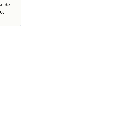
al de
o.