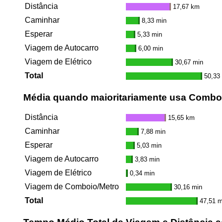
Distância
17,67 km
Caminhar
8,33 min
Esperar
5,33 min
Viagem de Autocarro
6,00 min
Viagem de Elétrico
30,67 min
Total
50,33
Média quando maioritariamente usa Combo
Distância
15,65 km
Caminhar
7,88 min
Esperar
5,03 min
Viagem de Autocarro
3,83 min
Viagem de Elétrico
0,34 min
Viagem de Comboio/Metro
30,16 min
Total
47,51 m