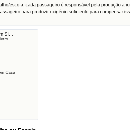
alho/escola, cada passageiro é responsável pela produção anu
assageiro para produzir oxigénio suficiente para compensar iss
 em Si…
etro
a
 em Casa