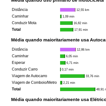
Média quando uso primário de motocicleta
Distância
12,55 km
Caminhar
1,09 min
Conduzir Mota
16,82 min
Total
17,91 min
Média quando maioritariamente usa Autoca
Distância
12,86 km
Caminhar
6,05 min
Esperar
6,71 min
Conduzir Carro
0,17 min
Viagem de Autocarro
33,76 min
Viagem de Comboio/Metro
2,21 min
Total
48,91 
Média quando maioritariamente usa Elétric