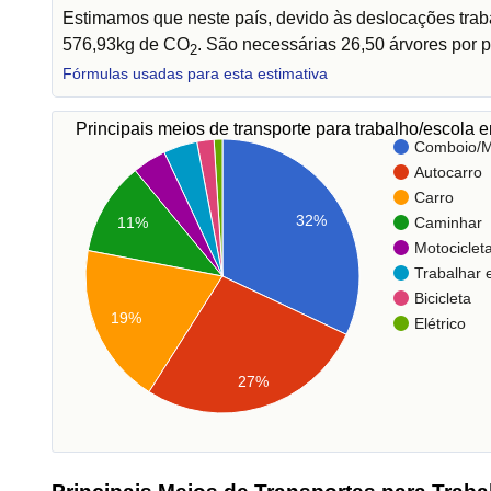
Estimamos que neste país, devido às deslocações trab
576,93kg de CO
. São necessárias 26,50 árvores por p
2
Fórmulas usadas para esta estimativa
Principais meios de transporte para trabalho/escola
Comboio/M
Autocarro
Carro
32%
Caminhar
11%
Motociclet
Trabalhar
Bicicleta
19%
Elétrico
27%