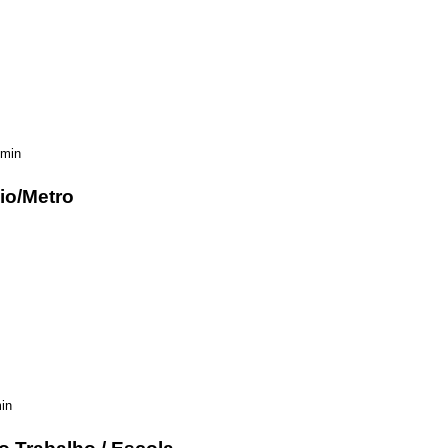
 min
io/Metro
in