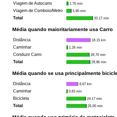
Viagem de Autocarro
1,70 min
Viagem de Comboio/Metro
5,90 min
Total
33,17 min
Média quando maioritariamente usa Carro
Distância
18,15 km
Caminhar
1,26 min
Conduzir Carro
28,70 min
Total
29,96 min
Média quando se usa principalmente bicicl
Distância
8,67 km
Caminhar
0,83 min
Bicicleta
24,17 min
Total
25,00 min