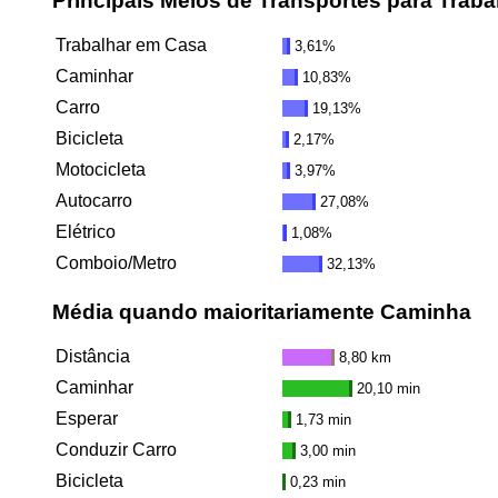
Principais Meios de Transportes para Traba
Trabalhar em Casa
3,61%
Caminhar
10,83%
Carro
19,13%
Bicicleta
2,17%
Motocicleta
3,97%
Autocarro
27,08%
Elétrico
1,08%
Comboio/Metro
32,13%
Média quando maioritariamente Caminha
Distância
8,80 km
Caminhar
20,10 min
Esperar
1,73 min
Conduzir Carro
3,00 min
Bicicleta
0,23 min