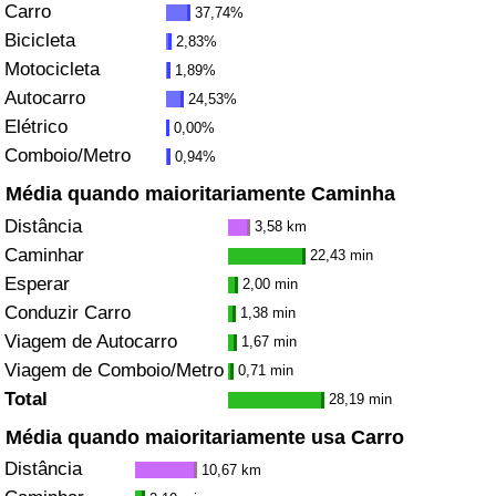
Carro
37,74%
Bicicleta
2,83%
Indicador de Trânsito
Motocicleta
1,89%
Autocarro
24,53%
Indicador de Trânsito (Atual)
Elétrico
0,00%
Comboio/Metro
0,94%
Indicador de Trânsito por País
Média quando maioritariamente Caminha
Distância
3,58 km
Caminhar
22,43 min
Esperar
2,00 min
Conduzir Carro
1,38 min
Viagem de Autocarro
1,67 min
Viagem de Comboio/Metro
0,71 min
Total
28,19 min
Média quando maioritariamente usa Carro
Distância
10,67 km