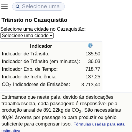
Trânsito no Cazaquistão
Custo de Vida
Preços de Imóveis
Qualidade de Vida
Selecione uma cidade no Cazaquistão:
Indicador de Custo de Vida (Atual)
Indicador de Preços de Imóveis (Atual)
Indicador de Qualidade de Vida
Indicador
Indicador de Custo de Vida
Indicador de Preços de Imóveis
Indicador de Qualidade de Vida (Atual)
Indicador de Trânsito:
135,50
Indicador de Trânsito (em minutos):
36,03
Indicador de Custo de Vida Por País
Indicador de Preços de Imóveis por País
Índice de qualidade de vida por país
Indicador Exp. de Tempo:
718,77
Indicador de Ineficiência:
137,25
em Aqaba
Crime
CO
Indicadores de Emissões:
3.713,40
2
Estimamos que neste país, devido às deslocações
Taxa do Indicador de Crime (Atual)
trabalho/escola, cada passageiro é responsável pela
produção anual de 891,22kg de CO
. São necessárias
2
Indicador de Crime
40,94 árvores por passageiro para produzir oxigénio
suficiente para compensar isso.
Fórmulas usadas para esta
Índice de criminalidade por país
estimativa