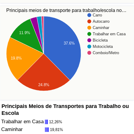
Principais meios de transporte para trabalho/escola no…
Saúde
Carro
Autocarro
Indicador de Saúde (Atual)
Caminhar
11.9%
Trabalhar em Casa
Bicicleta
Indicador de Saúde
37.6%
Motocicleta
Comboio/Metro
Indicador de Saúde por País
19.8%
Poluição
24.8%
Indicador de Poluição (Atual)
Índice de poluição
Principais Meios de Transportes para Trabalho ou
Escola
Indicador de Poluição por País
Trabalhar em Casa
12,26%
Caminhar
19,81%
Trânsito