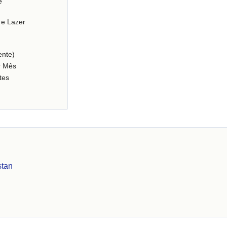
e
 e Lazer
nte)
r Mês
tes
stan