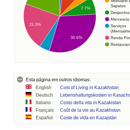
Vestuário 
Sapatos
7.7%
Desportos
Mercearia
21.3%
Serviços
(Mensalme
30.6%
Renda Po
Restauran
Esta página em outros idiomas:
English
Cost of Living in Kazakhstan
Deutsch
Lebenshaltungskosten in Kasach
Italiano
Costo della vita in Kazakistan
Français
Coût de la vie au Kazakhstan
Español
Coste de vida en Kazajstán