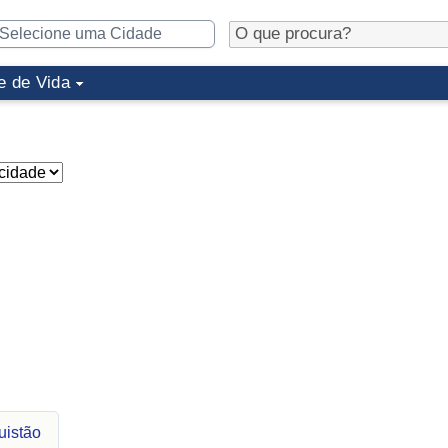
e de Vida
uistão