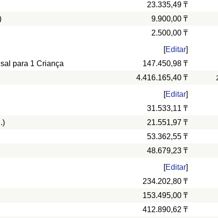
23.335,49 ₸
)
9.900,00 ₸
2.500,00 ₸
[
Editar
]
nsal para 1 Criança
147.450,98 ₸
4.416.165,40 ₸
[
Editar
]
31.533,11 ₸
.)
21.551,97 ₸
53.362,55 ₸
48.679,23 ₸
[
Editar
]
234.202,80 ₸
153.495,00 ₸
412.890,62 ₸