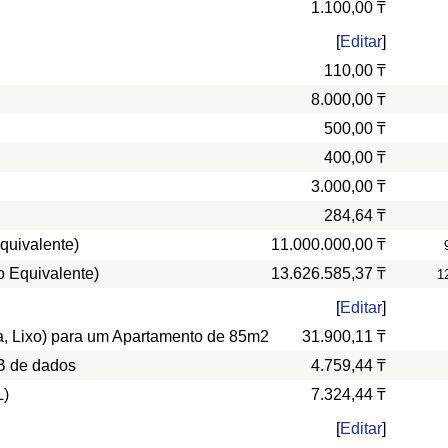
1.100,00 ₸
[
Editar
]
110,00 ₸
8.000,00 ₸
500,00 ₸
400,00 ₸
3.000,00 ₸
284,64 ₸
quivalente)
11.000.000,00 ₸
o Equivalente)
13.626.585,37 ₸
1
[
Editar
]
ua, Lixo) para um Apartamento de 85m2
31.900,11 ₸
B de dados
4.759,44 ₸
L)
7.324,44 ₸
[
Editar
]