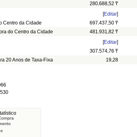
280.688,52 ₸
[
Editar
]
o Centro da Cidade
697.437,50 ₸
ora do Centro da Cidade
481.931,82 ₸
[
Editar
]
307.574,76 ₸
ara 20 Anos de Taxa-Fixa
19,28
066
 530
atístico
 Compra
mento
es