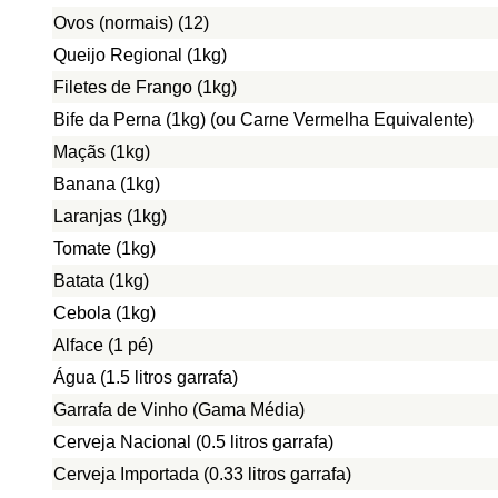
Ovos (normais) (12)
Queijo Regional (1kg)
Filetes de Frango (1kg)
Bife da Perna (1kg) (ou Carne Vermelha Equivalente)
Maçãs (1kg)
Banana (1kg)
Laranjas (1kg)
Tomate (1kg)
Batata (1kg)
Cebola (1kg)
Alface (1 pé)
Água (1.5 litros garrafa)
Garrafa de Vinho (Gama Média)
Cerveja Nacional (0.5 litros garrafa)
Cerveja Importada (0.33 litros garrafa)