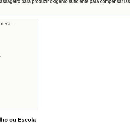
assageiro para produzir oxigénio suficiente para compensar iss
 em Ra…
a
lho ou Escola