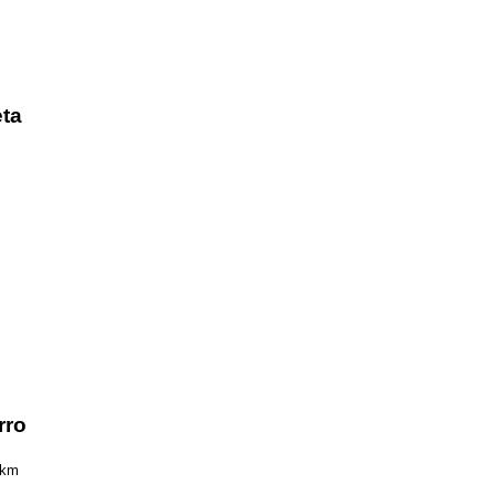
eta
rro
 km