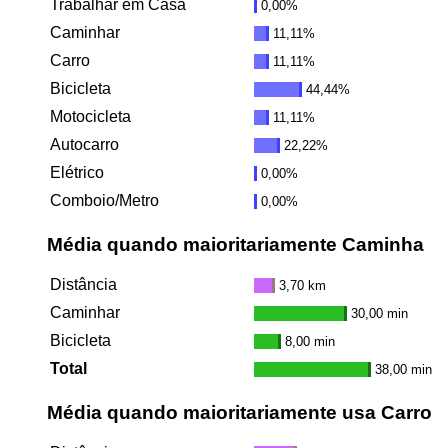
Trabalhar em Casa
0,00%
Caminhar
11,11%
Carro
11,11%
Bicicleta
44,44%
Motocicleta
11,11%
Autocarro
22,22%
Elétrico
0,00%
Comboio/Metro
0,00%
Média quando maioritariamente Caminha
Distância
3,70 km
Caminhar
30,00 min
Bicicleta
8,00 min
Total
38,00 min
Média quando maioritariamente usa Carro