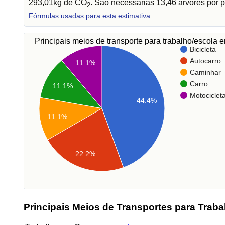
293,01kg de CO
. São necessárias 13,46 árvores por p
2
Fórmulas usadas para esta estimativa
Principais meios de transporte para trabalho/escola
Bicicleta
Autocarro
11.1%
Caminhar
Carro
11.1%
Motociclet
44.4%
11.1%
22.2%
Principais Meios de Transportes para Traba