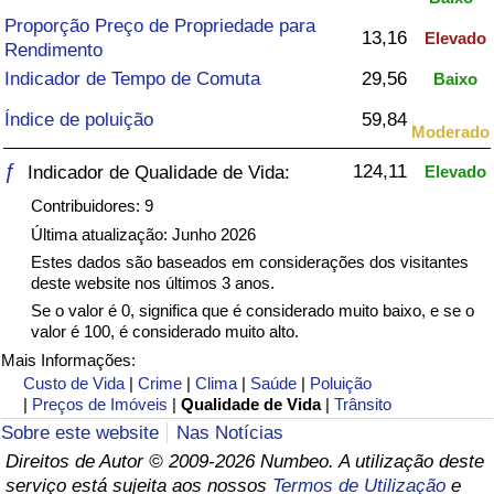
Proporção Preço de Propriedade para
13,16
Saúde
Elevado
Rendimento
Indicador de Tempo de Comuta
29,56
Baixo
Indicador de Saúde (Atual)
Índice de poluição
59,84
Moderado
Indicador de Saúde
ƒ
124,11
Indicador de Qualidade de Vida:
Elevado
Contribuidores: 9
Indicador de Saúde por País
Última atualização: Junho 2026
Estes dados são baseados em considerações dos visitantes
Poluição
deste website nos últimos 3 anos.
Se o valor é 0, significa que é considerado muito baixo, e se o
Indicador de Poluição (Atual)
valor é 100, é considerado muito alto.
Mais Informações:
Índice de poluição
Custo de Vida
|
Crime
|
Clima
|
Saúde
|
Poluição
|
Preços de Imóveis
|
Qualidade de Vida
|
Trânsito
Indicador de Poluição por País
Sobre este website
Nas Notícias
Direitos de Autor © 2009-2026 Numbeo. A utilização deste
serviço está sujeita aos nossos
Termos de Utilização
e
Trânsito