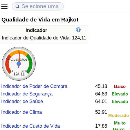
Qualidade de Vida em Rajkot
Custo de Vida
Preços de Imóveis
Qualidade de Vida
Indicador
Indicador de Custo de Vida (Atual)
Indicador de Preços de Imóveis (Atual)
Indicador de Qualidade de Vida
Indicador de Qualidade de Vida:
124,11
Indicador de Custo de Vida
Indicador de Preços de Imóveis
Indicador de Qualidade de Vida (Atual)
Qualidade
Indicador de Custo de Vida Por País
Indicador de Preços de Imóveis por País
Índice de qualidade de vida por país
0
240
124.11
em Aqaba
Crime
Indicador de Poder de Compra
45,18
Baixo
Indicador de Segurança
64,83
Elevado
Taxa do Indicador de Crime (Atual)
Indicador de Saúde
64,01
Elevado
Indicador de Crime
Indicador de Clima
52,91
Moderado
Muito
Índice de criminalidade por país
Indicador de Custo de Vida
17,86
Baixo