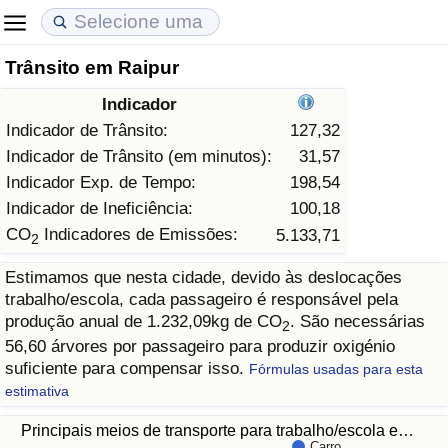
Trânsito em Raipur
Custo de Vida
Preços de Imóveis
Qualidade de Vida
Indicador
Indicador de Custo de Vida (Atual)
Indicador de Preços de Imóveis (Atual)
Indicador de Qualidade de Vida
Indicador de Trânsito:
127,32
Indicador de Trânsito (em minutos):
31,57
Indicador de Custo de Vida
Indicador de Preços de Imóveis
Indicador de Qualidade de Vida (Atual)
Indicador Exp. de Tempo:
198,54
Indicador de Ineficiência:
100,18
Indicador de Custo de Vida Por País
Indicador de Preços de Imóveis por País
Índice de qualidade de vida por país
CO
Indicadores de Emissões:
5.133,71
2
Estimamos que nesta cidade, devido às deslocações
em Aqaba
Crime
trabalho/escola, cada passageiro é responsável pela
produção anual de 1.232,09kg de CO
. São necessárias
2
Taxa do Indicador de Crime (Atual)
56,60 árvores por passageiro para produzir oxigénio
suficiente para compensar isso.
Fórmulas usadas para esta
Indicador de Crime
estimativa
Principais meios de transporte para trabalho/escola e…
Índice de criminalidade por país
Carro