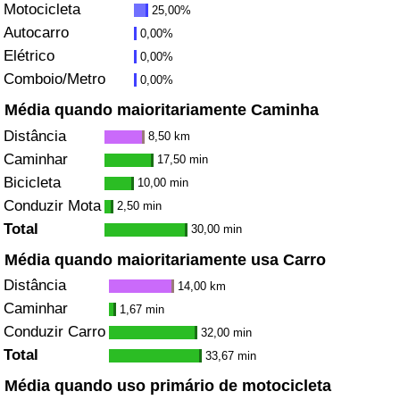
Motocicleta
25,00%
Autocarro
0,00%
Indicador de Trânsito
Elétrico
0,00%
Comboio/Metro
0,00%
Indicador de Trânsito (Atual)
Média quando maioritariamente Caminha
Indicador de Trânsito por País
Distância
8,50 km
Caminhar
17,50 min
Bicicleta
10,00 min
Conduzir Mota
2,50 min
Total
30,00 min
Média quando maioritariamente usa Carro
Distância
14,00 km
Caminhar
1,67 min
Conduzir Carro
32,00 min
Total
33,67 min
Média quando uso primário de motocicleta