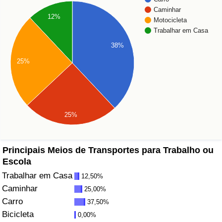
Caminhar
12%
Saúde
Motocicleta
Trabalhar em Casa
Indicador de Saúde (Atual)
38%
25%
Indicador de Saúde
Indicador de Saúde por País
25%
Poluição
Indicador de Poluição (Atual)
Principais Meios de Transportes para Trabalho ou
Escola
Índice de poluição
Trabalhar em Casa
12,50%
Caminhar
25,00%
Indicador de Poluição por País
Carro
37,50%
Bicicleta
0,00%
Trânsito