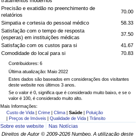
tratamentos modernos
Precisão e exatidão no preenchimento de
Saúde
70.00
relatórios
Simpatia e cortesia do pessoal médico
58.33
Indicador de Saúde (Atual)
Satisfação com o tempo de resposta
37.50
(esperas) em instituições médicas
Indicador de Saúde
Satisfação com os custos para si
41.67
Comodidade do local para si
70.83
Indicador de Saúde por País
Contribuidores: 6
Última atualização: Maio 2022
Poluição
Estes dados são baseados em considerações dos visitantes
deste website nos últimos 3 anos.
Indicador de Poluição (Atual)
Se o valor é 0, significa que é considerado muito baixo, e se o
valor é 100, é considerado muito alto.
Índice de poluição
Mais Informações:
Custo de Vida
|
Crime
|
Clima
|
Saúde
|
Poluição
|
Preços de Imóveis
|
Qualidade de Vida
|
Trânsito
Indicador de Poluição por País
Sobre este website
Nas Notícias
Direitos de Autor © 2009-2026 Numbeo. A utilização deste
Trânsito