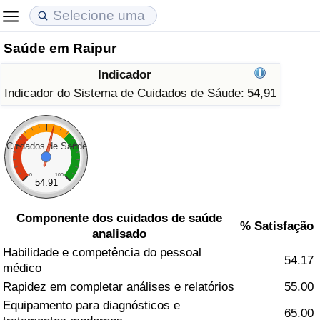
Saúde em Raipur
Custo de Vida
Preços de Imóveis
Qualidade de Vida
Indicador
Indicador de Custo de Vida (Atual)
Indicador de Preços de Imóveis (Atual)
Indicador de Qualidade de Vida
Indicador do Sistema de Cuidados de Sáude:
54,91
Indicador de Custo de Vida
Indicador de Preços de Imóveis
Indicador de Qualidade de Vida (Atual)
Cuidados de Saúde
Indicador de Custo de Vida Por País
Indicador de Preços de Imóveis por País
Índice de qualidade de vida por país
0
100
54.91
em Aqaba
Crime
Componente dos cuidados de saúde
% Satisfação
analisado
Taxa do Indicador de Crime (Atual)
Habilidade e competência do pessoal
54.17
médico
Indicador de Crime
Rapidez em completar análises e relatórios
55.00
Equipamento para diagnósticos e
Índice de criminalidade por país
65.00