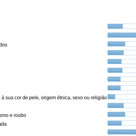
ados
à sua cor de pele, origem étnica, sexo ou religião
ismo e roubo
ada