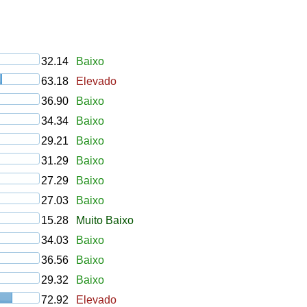
32.14
Baixo
63.18
Elevado
36.90
Baixo
34.34
Baixo
29.21
Baixo
31.29
Baixo
27.29
Baixo
27.03
Baixo
15.28
Muito Baixo
34.03
Baixo
36.56
Baixo
29.32
Baixo
72.92
Elevado