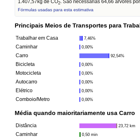
1.407,57kg de CO
. São necessárias 64,66 árvores por
2
Fórmulas usadas para esta estimativa
Principais Meios de Transportes para Traba
Trabalhar em Casa
7,46%
Caminhar
0,00%
Carro
92,54%
Bicicleta
0,00%
Motocicleta
0,00%
Autocarro
0,00%
Elétrico
0,00%
Comboio/Metro
0,00%
Média quando maioritariamente usa Carro
Distância
23,72 km
Caminhar
0,50 min