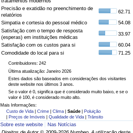
tratamentos modernos
Precisão e exatidão no preenchimento de
Saúde
62.71
relatórios
Simpatia e cortesia do pessoal médico
54.08
Indicador de Saúde (Atual)
Satisfação com o tempo de resposta
33.97
(esperas) em instituições médicas
Indicador de Saúde
Satisfação com os custos para si
60.04
Comodidade do local para si
71.25
Indicador de Saúde por País
Contribuidores: 242
Poluição
Última atualização: Janeiro 2026
Estes dados são baseados em considerações dos visitantes
deste website nos últimos 3 anos.
Indicador de Poluição (Atual)
Se o valor é 0, significa que é considerado muito baixo, e se o
valor é 100, é considerado muito alto.
Índice de poluição
Mais Informações:
Custo de Vida
|
Crime
|
Clima
|
Saúde
|
Poluição
Indicador de Poluição por País
|
Preços de Imóveis
|
Qualidade de Vida
|
Trânsito
Sobre este website
Nas Notícias
Trânsito
Direitos de Autor © 2009-2026 Numbeo. A utilização deste