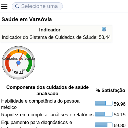
Saúde em Varsóvia
Custo de Vida
Preços de Imóveis
Qualidade de Vida
Indicador
Indicador de Custo de Vida (Atual)
Indicador de Preços de Imóveis (Atual)
Indicador de Qualidade de Vida
Indicador do Sistema de Cuidados de Sáude:
58,44
Indicador de Custo de Vida
Indicador de Preços de Imóveis
Indicador de Qualidade de Vida (Atual)
Cuidados de Saúde
Indicador de Custo de Vida Por País
Indicador de Preços de Imóveis por País
Índice de qualidade de vida por país
0
100
58.44
em Aqaba
Crime
Componente dos cuidados de saúde
% Satisfação
analisado
Taxa do Indicador de Crime (Atual)
Habilidade e competência do pessoal
59.96
médico
Indicador de Crime
Rapidez em completar análises e relatórios
54.15
Equipamento para diagnósticos e
Índice de criminalidade por país
69.80