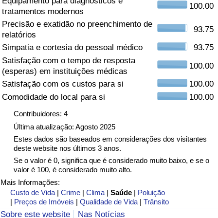
Equipamento para diagnósticos e
100.00
tratamentos modernos
Saúde
Precisão e exatidão no preenchimento de
93.75
relatórios
Indicador de Saúde (Atual)
Simpatia e cortesia do pessoal médico
93.75
Satisfação com o tempo de resposta
100.00
Indicador de Saúde
(esperas) em instituições médicas
Satisfação com os custos para si
100.00
Indicador de Saúde por País
Comodidade do local para si
100.00
Contribuidores: 4
Poluição
Última atualização: Agosto 2025
Estes dados são baseados em considerações dos visitantes
Indicador de Poluição (Atual)
deste website nos últimos 3 anos.
Se o valor é 0, significa que é considerado muito baixo, e se o
Índice de poluição
valor é 100, é considerado muito alto.
Mais Informações:
Indicador de Poluição por País
Custo de Vida
|
Crime
|
Clima
|
Saúde
|
Poluição
|
Preços de Imóveis
|
Qualidade de Vida
|
Trânsito
Sobre este website
Nas Notícias
Trânsito