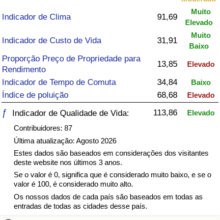
Muito
Indicador de Clima
91,69
Saúde
Elevado
Muito
Indicador de Custo de Vida
31,91
Indicador de Saúde (Atual)
Baixo
Proporção Preço de Propriedade para
13,85
Elevado
Indicador de Saúde
Rendimento
Indicador de Tempo de Comuta
34,84
Baixo
Indicador de Saúde por País
Índice de poluição
68,68
Elevado
ƒ
113,86
Indicador de Qualidade de Vida:
Elevado
Poluição
Contribuidores: 87
Última atualização: Agosto 2026
Indicador de Poluição (Atual)
Estes dados são baseados em considerações dos visitantes
deste website nos últimos 3 anos.
Índice de poluição
Se o valor é 0, significa que é considerado muito baixo, e se o
valor é 100, é considerado muito alto.
Indicador de Poluição por País
Os nossos dados de cada país são baseados em todas as
entradas de todas as cidades desse país.
Trânsito