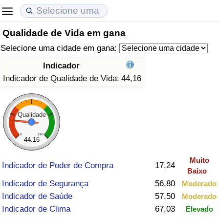
Qualidade de Vida em gana
Custo de Vida
Preços de Imóveis
Qualidade de Vida
Selecione uma cidade em gana:
Indicador de Custo de Vida (Atual)
Indicador de Preços de Imóveis (Atual)
Indicador de Qualidade de Vida
Indicador
Indicador de Qualidade de Vida:
44,16
Indicador de Custo de Vida
Indicador de Preços de Imóveis
Indicador de Qualidade de Vida (Atual)
Indicador de Custo de Vida Por País
Indicador de Preços de Imóveis por País
Índice de qualidade de vida por país
Qualidade
em Aqaba
Crime
0
240
44.16
Muito
Taxa do Indicador de Crime (Atual)
Indicador de Poder de Compra
17,24
Baixo
Indicador de Segurança
56,80
Moderado
Indicador de Crime
Indicador de Saúde
57,50
Moderado
Indicador de Clima
67,03
Elevado
Índice de criminalidade por país