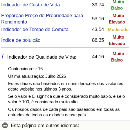
Muito
Indicador de Custo de Vida
39,74
Baixo
Saúde
Proporção Preço de Propriedade para
Muito
53,16
Rendimento
Elevado
Indicador de Saúde (Atual)
Indicador de Tempo de Comuta
43,54
Moderado
Muito
Indicador de Saúde
Índice de poluição
86,35
Elevado
Muito
Indicador de Saúde por País
ƒ
44,16
Indicador de Qualidade de Vida:
Baixo
Contribuidores: 16
Poluição
Última atualização: Julho 2026
Estes dados são baseados em considerações dos visitantes
Indicador de Poluição (Atual)
deste website nos últimos 3 anos.
Se o valor é 0, significa que é considerado muito baixo, e se o
Índice de poluição
valor é 100, é considerado muito alto.
Os nossos dados de cada país são baseados em todas as
Indicador de Poluição por País
entradas de todas as cidades desse país.
Esta página em outros idiomas:
Trânsito