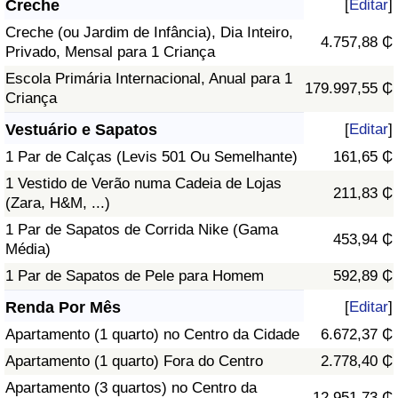
Creche
[
Editar
]
Creche (ou Jardim de Infância), Dia Inteiro,
4.757,88 ₵
Privado, Mensal para 1 Criança
Escola Primária Internacional, Anual para 1
179.997,55 ₵
Criança
Vestuário e Sapatos
[
Editar
]
1 Par de Calças (Levis 501 Ou Semelhante)
161,65 ₵
1 Vestido de Verão numa Cadeia de Lojas
211,83 ₵
(Zara, H&M, ...)
1 Par de Sapatos de Corrida Nike (Gama
453,94 ₵
Média)
1 Par de Sapatos de Pele para Homem
592,89 ₵
Renda Por Mês
[
Editar
]
Apartamento (1 quarto) no Centro da Cidade
6.672,37 ₵
Apartamento (1 quarto) Fora do Centro
2.778,40 ₵
Apartamento (3 quartos) no Centro da
12.951,73 ₵