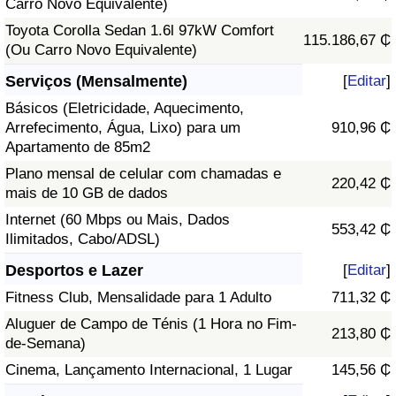
Carro Novo Equivalente)
Toyota Corolla Sedan 1.6l 97kW Comfort
115.186,67 ₵
(Ou Carro Novo Equivalente)
Serviços (Mensalmente)
[
Editar
]
Básicos (Eletricidade, Aquecimento,
Arrefecimento, Água, Lixo) para um
910,96 ₵
Apartamento de 85m2
Plano mensal de celular com chamadas e
220,42 ₵
mais de 10 GB de dados
Internet (60 Mbps ou Mais, Dados
553,42 ₵
Ilimitados, Cabo/ADSL)
Desportos e Lazer
[
Editar
]
Fitness Club, Mensalidade para 1 Adulto
711,32 ₵
Aluguer de Campo de Ténis (1 Hora no Fim-
213,80 ₵
de-Semana)
Cinema, Lançamento Internacional, 1 Lugar
145,56 ₵