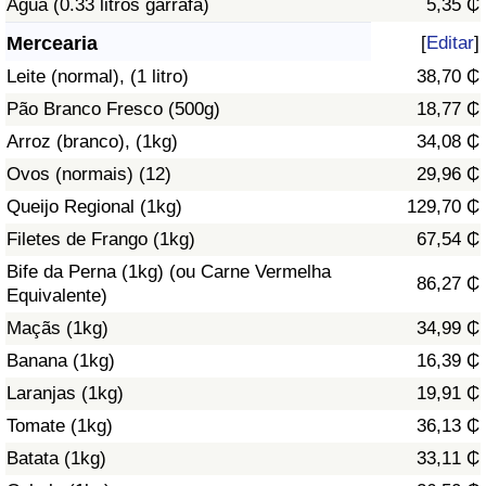
Água (0.33 litros garrafa)
5,35 ₵
Saúde
Mercearia
[
Editar
]
Leite (normal), (1 litro)
38,70 ₵
Indicador de Saúde (Atual)
Pão Branco Fresco (500g)
18,77 ₵
Arroz (branco), (1kg)
34,08 ₵
Indicador de Saúde
Ovos (normais) (12)
29,96 ₵
Indicador de Saúde por País
Queijo Regional (1kg)
129,70 ₵
Filetes de Frango (1kg)
67,54 ₵
Poluição
Bife da Perna (1kg) (ou Carne Vermelha
86,27 ₵
Equivalente)
Indicador de Poluição (Atual)
Maçãs (1kg)
34,99 ₵
Banana (1kg)
16,39 ₵
Índice de poluição
Laranjas (1kg)
19,91 ₵
Indicador de Poluição por País
Tomate (1kg)
36,13 ₵
Batata (1kg)
33,11 ₵
Trânsito