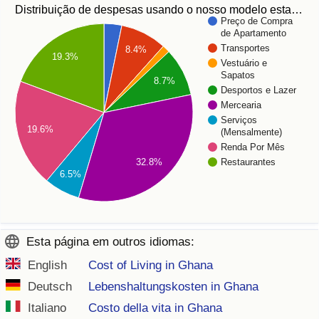
Distribuição de despesas usando o nosso modelo esta…
Preço de Compra
de Apartamento
Transportes
8.4%
19.3%
Vestuário e
Sapatos
8.7%
Desportos e Lazer
Mercearia
Serviços
19.6%
(Mensalmente)
Renda Por Mês
32.8%
Restaurantes
6.5%
Esta página em outros idiomas:
English
Cost of Living in Ghana
Deutsch
Lebenshaltungskosten in Ghana
Italiano
Costo della vita in Ghana