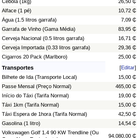
Cebola (1kg)
26,50 ₵
Alface (1 pé)
10,72 ₵
Indicador de Trânsito
Água (1.5 litros garrafa)
7,09 ₵
Garrafa de Vinho (Gama Média)
83,95 ₵
Indicador de Trânsito (Atual)
Cerveja Nacional (0.5 litros garrafa)
16,71 ₵
Indicador de Trânsito por País
Cerveja Importada (0.33 litros garrafa)
29,36 ₵
Cigarros 20 Pack (Marlboro)
25,00 ₵
Transportes
[
Editar
]
Bilhete de Ida (Transporte Local)
15,00 ₵
Passe Mensal (Preço Normal)
465,00 ₵
Início do Táxi (Tarifa Normal)
19,00 ₵
Táxi 1km (Tarifa Normal)
15,00 ₵
Táxi Espera de 1hora (Tarifa Normal)
42,50 ₵
Gasolina (1 litro)
14,54 ₵
Volkswagen Golf 1.4 90 KW Trendline (Ou
94.080,00 ₵