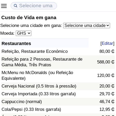
Custo de Vida em gana
Custo de Vida
Preços de Imóveis
Qualidade de Vida
Selecione uma cidade em gana:
Indicador de Custo de Vida (Atual)
Indicador de Preços de Imóveis (Atual)
Indicador de Qualidade de Vida
Moeda:
Restaurantes
[
Editar
]
Indicador de Custo de Vida
Indicador de Preços de Imóveis
Indicador de Qualidade de Vida (Atual)
Refeição, Restaurante Económico
80,00 ₵
Indicador de Custo de Vida Por País
Indicador de Preços de Imóveis por País
Índice de qualidade de vida por país
Refeição para 2 Pessoas, Restaurante de
588,00 ₵
Gama Média, Três Pratos
em Aqaba
Crime
McMenu no McDonalds (ou Refeição
120,00 ₵
Equivalente)
Taxa do Indicador de Crime (Atual)
Cerveja Nacional (0.5 litros à pressão)
20,00 ₵
Cerveja Importada (0.33 litros garrafa)
29,70 ₵
Indicador de Crime
Cappuccino (normal)
46,74 ₵
Cola/Pepsi (0.33 litros garrafa)
12,95 ₵
Índice de criminalidade por país