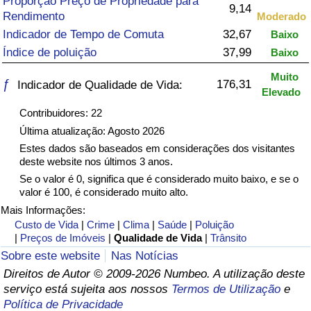
Proporção Preço de Propriedade para
9,14
Rendimento
Moderado
Saúde
Indicador de Tempo de Comuta
32,67
Baixo
Índice de poluição
37,99
Baixo
Indicador de Saúde (Atual)
Muito
ƒ
176,31
Indicador de Qualidade de Vida:
Elevado
Indicador de Saúde
Contribuidores: 22
Indicador de Saúde por País
Última atualização: Agosto 2026
Estes dados são baseados em considerações dos visitantes
deste website nos últimos 3 anos.
Poluição
Se o valor é 0, significa que é considerado muito baixo, e se o
valor é 100, é considerado muito alto.
Indicador de Poluição (Atual)
Mais Informações:
Custo de Vida
|
Crime
|
Clima
|
Saúde
|
Poluição
Índice de poluição
|
Preços de Imóveis
|
Qualidade de Vida
|
Trânsito
Sobre este website
Nas Notícias
Indicador de Poluição por País
Direitos de Autor © 2009-2026 Numbeo. A utilização deste
serviço está sujeita aos nossos
Termos de Utilização
e
Política de Privacidade
Trânsito