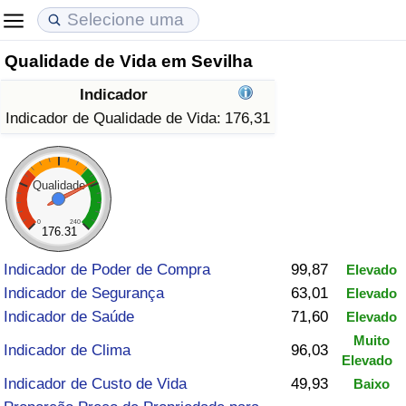
Qualidade de Vida em Sevilha
Custo de Vida
Preços de Imóveis
Qualidade de Vida
Indicador
Indicador de Custo de Vida (Atual)
Indicador de Preços de Imóveis (Atual)
Indicador de Qualidade de Vida
Indicador de Qualidade de Vida:
176,31
Indicador de Custo de Vida
Indicador de Preços de Imóveis
Indicador de Qualidade de Vida (Atual)
Qualidade
Indicador de Custo de Vida Por País
Indicador de Preços de Imóveis por País
Índice de qualidade de vida por país
0
240
176.31
em Aqaba
Crime
Indicador de Poder de Compra
99,87
Elevado
Indicador de Segurança
63,01
Elevado
Taxa do Indicador de Crime (Atual)
Indicador de Saúde
71,60
Elevado
Muito
Indicador de Crime
Indicador de Clima
96,03
Elevado
Indicador de Custo de Vida
49,93
Baixo
Índice de criminalidade por país