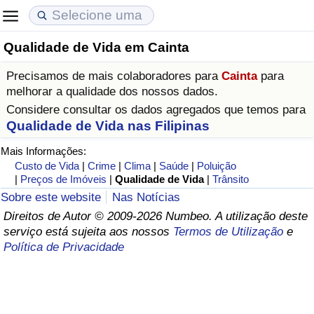
Qualidade de Vida em Cainta
Custo de Vida
Preços de Imóveis
Qualidade de Vida
Precisamos de mais colaboradores para
Cainta
para
Indicador de Custo de Vida (Atual)
Indicador de Preços de Imóveis (Atual)
Indicador de Qualidade de Vida
melhorar a qualidade dos nossos dados.
Considere consultar os dados agregados que temos para
Indicador de Custo de Vida
Indicador de Preços de Imóveis
Indicador de Qualidade de Vida (Atual)
Qualidade de Vida nas Filipinas
Mais Informações:
Indicador de Custo de Vida Por País
Indicador de Preços de Imóveis por País
Índice de qualidade de vida por país
Custo de Vida
|
Crime
|
Clima
|
Saúde
|
Poluição
|
Preços de Imóveis
|
Qualidade de Vida
|
Trânsito
em Aqaba
Crime
Sobre este website
Nas Notícias
Direitos de Autor © 2009-2026 Numbeo. A utilização deste
serviço está sujeita aos nossos
Termos de Utilização
e
Taxa do Indicador de Crime (Atual)
Política de Privacidade
Indicador de Crime
Índice de criminalidade por país