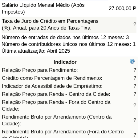
Salário Líquido Mensal Médio (Após
27.000,00 ₱
Saúde
Impostos)
Taxa de Juro de Crédito em Percentagens
?
Indicador de Saúde (Atual)
(%), Anual, para 20 Anos de Taxa-Fixa
Número de entradas de dados nos últimos 12 meses: 3
Indicador de Saúde
Número de contribuidores únicos nos últimos 12 meses: 1
Última atualização: Abril 2025
Indicador de Saúde por País
Indicador
Relação Preço para Rendimento:
?
Poluição
Crédito como Percentagem de Rendimento:
?
Indicador de Acessibilidade de Empréstimo:
?
Indicador de Poluição (Atual)
Relação Preço para Renda - Centro da Cidade:
?
Relação Preço para Renda - Fora do Centro da
Índice de poluição
?
Cidade:
Rendimento Bruto por Arrendamento (Centro da
?
Indicador de Poluição por País
Cidade):
Rendimento Bruto por Arrendamento (Fora do Centro
?
Trânsito