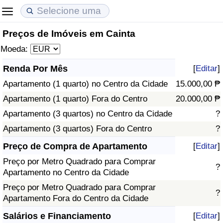
Preços de Imóveis em Cainta
Custo de Vida
Preços de Imóveis
Qualidade de Vida
Moeda:
Indicador de Custo de Vida (Atual)
Indicador de Preços de Imóveis (Atual)
Indicador de Qualidade de Vida
Renda Por Mês
[
Editar
]
Apartamento (1 quarto) no Centro da Cidade
15.000,00 ₱
Indicador de Custo de Vida
Indicador de Preços de Imóveis
Indicador de Qualidade de Vida (Atual)
Apartamento (1 quarto) Fora do Centro
20.000,00 ₱
Indicador de Custo de Vida Por País
Indicador de Preços de Imóveis por País
Índice de qualidade de vida por país
Apartamento (3 quartos) no Centro da Cidade
?
Apartamento (3 quartos) Fora do Centro
?
em Aqaba
Crime
Preço de Compra de Apartamento
[
Editar
]
Preço por Metro Quadrado para Comprar
Taxa do Indicador de Crime (Atual)
?
Apartamento no Centro da Cidade
Preço por Metro Quadrado para Comprar
Indicador de Crime
?
Apartamento Fora do Centro da Cidade
Índice de criminalidade por país
Salários e Financiamento
[
Editar
]