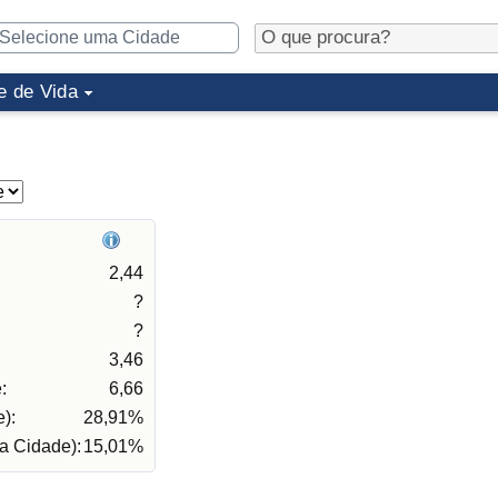
e de Vida
2,44
?
?
3,46
:
6,66
):
28,91%
a Cidade):
15,01%