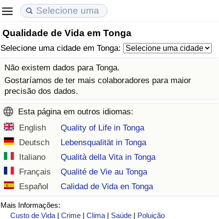
Qualidade de Vida em Tonga
Custo de Vida
Preços de Imóveis
Qualidade de Vida
Selecione uma cidade em Tonga:
Indicador de Custo de Vida (Atual)
Indicador de Preços de Imóveis (Atual)
Indicador de Qualidade de Vida
Não existem dados para Tonga.
Gostaríamos de ter mais colaboradores para maior
Indicador de Custo de Vida
Indicador de Preços de Imóveis
Indicador de Qualidade de Vida (Atual)
precisão dos dados.
Esta página em outros idiomas:
Indicador de Custo de Vida Por País
Indicador de Preços de Imóveis por País
Índice de qualidade de vida por país
English
Quality of Life in Tonga
em Aqaba
Crime
Deutsch
Lebensqualität in Tonga
Italiano
Qualità della Vita in Tonga
Taxa do Indicador de Crime (Atual)
Français
Qualité de Vie au Tonga
Español
Calidad de Vida en Tonga
Indicador de Crime
Mais Informações:
Índice de criminalidade por país
Custo de Vida
|
Crime
|
Clima
|
Saúde
|
Poluição