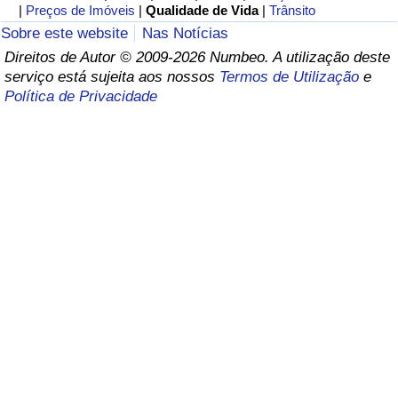
|
Preços de Imóveis
|
Qualidade de Vida
|
Trânsito
Saúde
Sobre este website
Nas Notícias
Direitos de Autor © 2009-2026 Numbeo. A utilização deste
serviço está sujeita aos nossos
Termos de Utilização
e
Indicador de Saúde (Atual)
Política de Privacidade
Indicador de Saúde
Indicador de Saúde por País
Poluição
Indicador de Poluição (Atual)
Índice de poluição
Indicador de Poluição por País
Trânsito