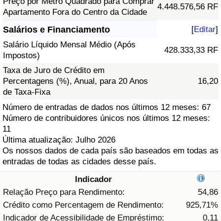
Preço por Metro Quadrado para Comprar
4.448.576,56 RF
Apartamento Fora do Centro da Cidade
Saúde
Salários e Financiamento
[
Editar
]
Indicador de Saúde (Atual)
Salário Líquido Mensal Médio (Após
428.333,33 RF
Impostos)
Indicador de Saúde
Taxa de Juro de Crédito em
Percentagens (%), Anual, para 20 Anos
16,20
de Taxa-Fixa
Indicador de Saúde por País
Número de entradas de dados nos últimos 12 meses: 67
Número de contribuidores únicos nos últimos 12 meses:
Poluição
11
Última atualização: Julho 2026
Indicador de Poluição (Atual)
Os nossos dados de cada país são baseados em todas as
entradas de todas as cidades desse país.
Índice de poluição
Indicador
Relação Preço para Rendimento:
54,86
Indicador de Poluição por País
Crédito como Percentagem de Rendimento:
925,71%
Indicador de Acessibilidade de Empréstimo:
0,11
Trânsito