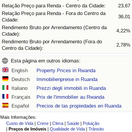
Relação Preço para Renda - Centro da Cidade:
23,67
Relação Preço para Renda - Fora do Centro da
Indicador de Trânsito
36,01
Cidade:
Rendimento Bruto por Arrendamento (Centro da
Indicador de Trânsito (Atual)
4,22%
Cidade):
Rendimento Bruto por Arrendamento (Fora do
Indicador de Trânsito por País
2,78%
Centro da Cidade):
Esta página em outros idiomas:
English
Property Prices in Rwanda
Deutsch
Immobilienpreise in Ruanda
Italiano
Prezzi degli immobili in Ruanda
Français
Prix de l'immobilier au Rwanda
Español
Precios de las propiedades en Ruanda
Mais Informações:
Custo de Vida
|
Crime
|
Clima
|
Saúde
|
Poluição
|
Preços de Imóveis
|
Qualidade de Vida
|
Trânsito