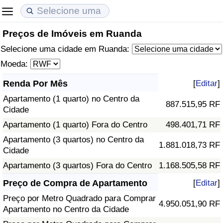
Preços de Imóveis em Ruanda
Custo de Vida
Preços de Imóveis
Qualidade de Vida
Selecione uma cidade em Ruanda:
Indicador de Custo de Vida (Atual)
Indicador de Preços de Imóveis (Atual)
Indicador de Qualidade de Vida
Moeda:
Renda Por Mês
[
Editar
]
Indicador de Custo de Vida
Indicador de Preços de Imóveis
Indicador de Qualidade de Vida (Atual)
Apartamento (1 quarto) no Centro da
887.515,95 RF
Cidade
Indicador de Custo de Vida Por País
Indicador de Preços de Imóveis por País
Índice de qualidade de vida por país
Apartamento (1 quarto) Fora do Centro
498.401,71 RF
em Aqaba
Crime
Apartamento (3 quartos) no Centro da
1.881.018,73 RF
Cidade
Taxa do Indicador de Crime (Atual)
Apartamento (3 quartos) Fora do Centro
1.168.505,58 RF
Preço de Compra de Apartamento
[
Editar
]
Indicador de Crime
Preço por Metro Quadrado para Comprar
4.950.051,90 RF
Apartamento no Centro da Cidade
Índice de criminalidade por país